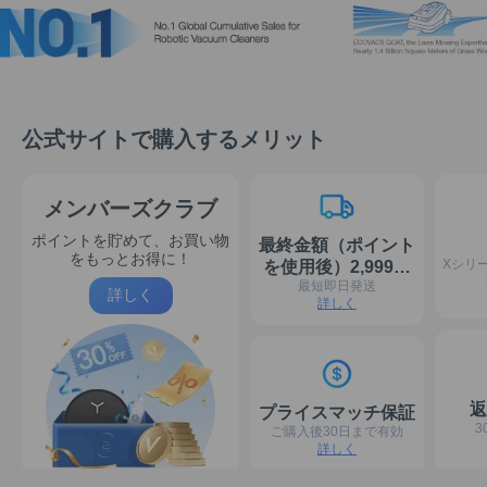
公式サイトで購入するメリット
メンバーズクラブ
ポイントを貯めて、お買い物
最終金額（ポイント
をもっとお得に！
Xシリ
を使用後）2,999円
最短即日発送
以上(税込)で送料無
詳しく
詳しく
料
返
プライスマッチ保証
3
ご購入後30日まで有効
詳しく