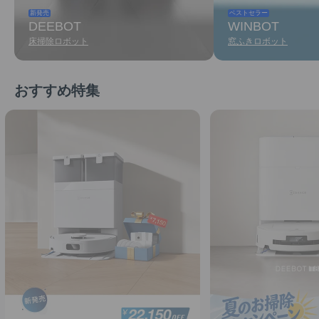
DEEBOT
WINBOT
床掃除ロボット
窓ふきロボット
新発売
ベストセラー
おすすめ特集