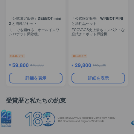
「公式限定販売」DEEBOT mini
「公式限定販売」WINBOT MINI
2 と消耗品セット
と消耗品セット
ミニでも頼れる、オールインワ
ECOVACS史上最もコンパクトな
ンロボット掃除機。
窓拭きロボット掃除機
¥
18,400
オフ
¥
15,330
オフ
59,800
29,800
¥
¥
78,200
¥
¥
45,130
詳細を表示
詳細を表示
受賞歴と私たちの約束