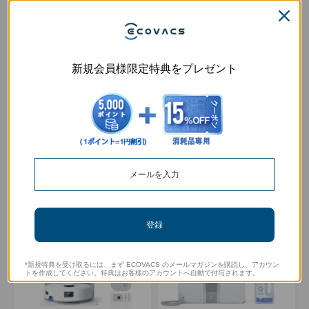
「公式限定販売」DEEBOT T90
「公式限定販売」DEEBOT T50
OMNI と消耗品セット
OMNI ロボット 掃除機 と消耗品
セット
消耗品（17,800円分）付き。本
新規会員様限定特典をプレゼント
体＋お得なセットで102,810円
消耗品（12,470円分）付き。本
（単品より18,790円お得）
体＋お得なセットで48,200円
（単品より14,270円お得）。
¥
67,800
オフ
¥
80,300
オフ
99,800
58,200
¥
¥
167,600
¥
¥
138,500
詳細を表示
詳細を表示
ユニークなデュオ
コスパ最強
登録
*新規特典を受け取るには、まず ECOVACS のメールマガジンを購読し、アカウン
トを作成してください。特典はお客様のアカウントへ自動で付与されます。