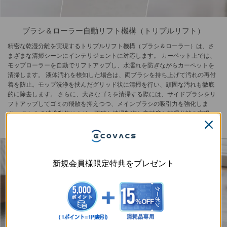
ブラシ＆ローラー自動リフト機構（トリプルリフト）
精密な乾湿分離を実現するトリプルリフト機構（ブラシ＆ローラー）は、さ
まざまな清掃シーンにインテリジェントに対応します。 カーペット上では、
モップローラーを自動でリフトアップし、水濡れを防ぎながらカーペットを
清掃します。 液体汚れを検知した場合は、両ブラシを持ち上げて汚れの再付
着を防止。モップ洗浄を挟んだグリッド状に清掃を行い、頑固な汚れも徹底
的に除去します。 さらに、大きなゴミを清掃する際には、サイドブラシをリ
フトアップしてゴミの飛散を抑えつつ、メインブラシの吸引力を強化しま
す。 これらの連携動作により、正確な清掃制御と高精度な乾湿分離を実現
し、あらゆるシーンで床をしっかり保護しながら高い清掃性能を発揮しま
す。
新規会員様限定特典をプレゼント