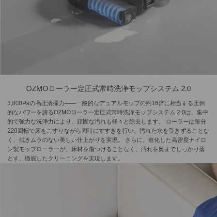
OZMOローラー定圧式常時洗浄モップシステム 2.0
3,800Paの高圧清掃力——一般的なデュアルモップの約16倍に相当する圧倒
的なパワーを誇るOZMOローラー定圧式常時洗浄モップシステム 2.0は、集中
的で強力な洗浄力により、頑固な汚れも軽々と除去します。 ローラーは毎分
220回転で床をこすりながら同時にすすぎを行い、汚れた水を引きずることな
く、拭きムラのない美しい仕上がりを実現。 さらに、進化した高密度ナイロ
ン製モップローラーが、床材を傷つけることなく、汚れを奥までしっかり落
とす、徹底したクリーニングを実現します。