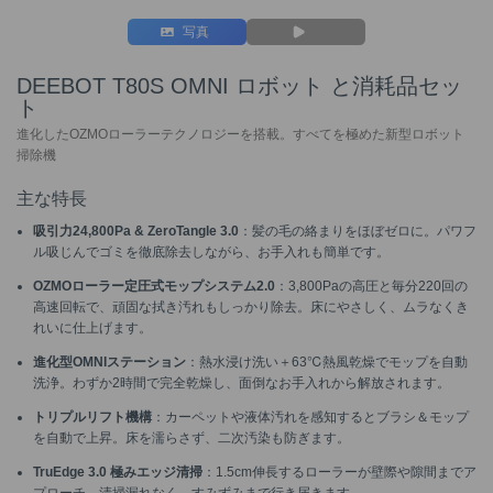
写真
DEEBOT T80S OMNI ロボット と消耗品セッ
ト
進化したOZMOローラーテクノロジーを搭載。すべてを極めた新型ロボット
掃除機
主な特長
吸引力24,800Pa & ZeroTangle 3.0
：髪の毛の絡まりをほぼゼロに。パワフ
ル吸じんでゴミを徹底除去しながら、お手入れも簡単です。
OZMOローラー定圧式モップシステム2.0
：3,800Paの高圧と毎分220回の
高速回転で、頑固な拭き汚れもしっかり除去。床にやさしく、ムラなくき
れいに仕上げます。
進化型OMNIステーション
：熱水浸け洗い＋63℃熱風乾燥でモップを自動
洗浄。わずか2時間で完全乾燥し、面倒なお手入れから解放されます。
トリプルリフト機構
：カーペットや液体汚れを感知するとブラシ＆モップ
を自動で上昇。床を濡らさず、二次汚染も防ぎます。
TruEdge 3.0 極みエッジ清掃
：1.5cm伸長するローラーが壁際や隙間までア