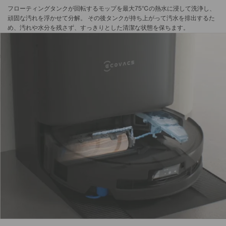
フローティングタンクが回転するモップを最大75℃の熱水に浸して洗浄し、
頑固な汚れを浮かせて分解。 その後タンクが持ち上がって汚水を排出するた
め、汚れや水分を残さず、すっきりとした清潔な状態を保ちます。