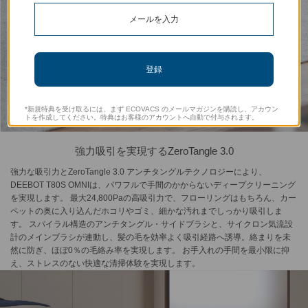
登録
*新規特典を受け取るには、まず ECOVACS のメールマガジンを購読し、アカウン
トを作成してください。特典はお客様のアカウントへ自動で付与されます。
強力吸引を実現するZeroTangle 3.0
強力な吸引力とZeroTangle 3.0 アンチタングルテクノロジーにより、
DEEBOT T80S OMNIは、パワフルで手間のかからないディープクリーニング
を実現します。 最大24,800Paの高吸引力で、フローリングはもちろん、カー
ペットの奥に入り込んだホコリやゴミ、細かな汚れまでしっかり吸引しま
す。 スパイラル構造のアンチタングル・サイドブラシと、サイクロン気流設
計のメインブラシが連動し、髪の毛を効率よく吸引経路へ誘導。絡まりを未
然に防ぎ、ほぼ0％の毛絡み率を実現します。 お手入れの手間を最小限に抑
え、ストレスのない快適な清掃体験を実現します。