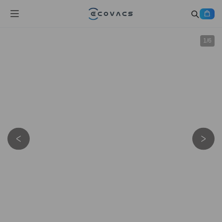
1
/
6