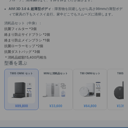
プローチ。清掃漏れなく、すみずみまで行き届きます。
AIVI 3D 3.0 & 超薄型ボディ
：障害物を回避しながら高さ98mmの薄型ボデ
ィで家具の下もスイスイ走行。家中どこでもスムーズに清掃します。
消耗品セット（中身）：
抗菌フィルター *3個
絡まり防止サイドブラシ *2個
絡まり防止メインブラシ *1個
抗菌ローラーモップ *2個
抗菌ダストバッグ *3個
＊消耗品総額15,400円相当
型番を選ぶ
T80S OMNI セット
MINIと消耗品セット
T80 OMNIセット
T80S O
¥
89,800
¥
33,600
¥
64,800
¥
139,