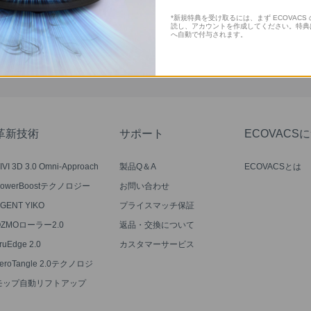
 全シリーズ対応 内容量 1L
*新規特典を受け取るには、まず ECOVAC
読し、アカウントを作成してください。特典
へ自動で付与されます。
提出する
革新技術
サポート
ECOVACS
IVI 3D 3.0 Omni-Approach
製品Q＆A
ECOVACSとは
システム
PowerBoostテクノロジー
お問い合わせ
GENT YIKO
プライスマッチ保証
OZMOローラー2.0
返品・交換について
ruEdge 2.0
カスタマーサービス
eroTangle 2.0テクノロジ
ー
モップ自動リフトアップ