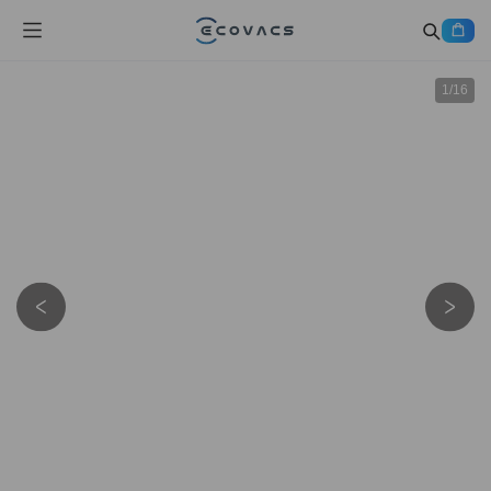
1
/
16