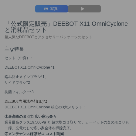
写真
「公式限定販売」DEEBOT X11 OmniCyclone
と消耗品セット
超人気なDEEBOTとアクセサリーパッケージのセット
主な特長
セット（中身）：
DEEBOT X11 OmniCyclone *1
絡み防止メインブラシ
*1
、
サイドブラシ
*2
抗菌フィルター
*3
DEEBOT専用洗浄剤(1L)*2
DEEBOT X11 OmniCyclone 核心の3大メリット：
①最高峰の吸引力 広い家も楽々
業界最高クラス19,500Pa と 超大型ゴミ取り で、カーペットの奥のホコリも
一掃。充電なしで広い家全体を掃除完了。
②メンテナンスほぼゼロ コスト削減