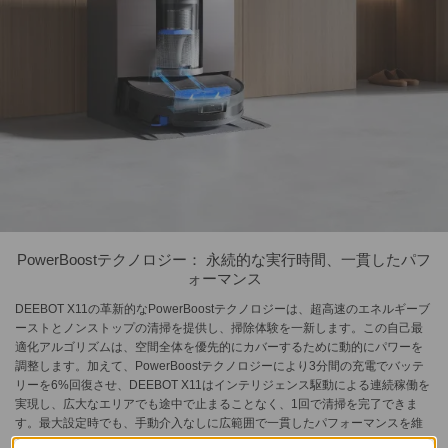
PowerBoostテクノロジー： 永続的な実行時間、一貫したパフ
ォーマンス
DEEBOT X11の革新的なPowerBoostテクノロジーは、超高速のエネルギーブ
ーストとノンストップの清掃を提供し、掃除体験を一新します。この自己最
適化アルゴリズムは、空間全体を優先的にカバーするために動的にパワーを
調整します。加えて、PowerBoostテクノロジーにより3分間の充電でバッテ
リーを6%回復させ、DEEBOT X11はインテリジェンス駆動による連続稼働を
実現し、広大なエリアでも途中で止まることなく、1回で清掃を完了できま
す。最大設定時でも、手動介入なしに広範囲で一貫したパフォーマンスを維
持します。