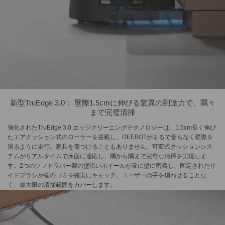
新型TruEdge 3.0： 壁際1.5cmに伸びる驚異の到達力で、隅々
まで完璧清掃
強化されたTruEdge 3.0 エッジクリーニングテクノロジーは、1.5cm長く伸び
たエアクッション式のローラーを搭載し、DEEBOTがまるで音もなく壁際を
滑るように走行。家具を傷つけることもありません。可変式クッションシス
テムがリアルタイムで床面に適応し、隅から隅まで完璧な清掃を実現しま
す。2つのソフトラバー製の壁沿いホイールが常に壁に密着し、固定されたサ
イドブラシが端のゴミを確実にキャッチ。ユーザーの手を煩わせることな
く、最大限の清掃範囲をカバーします。