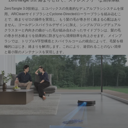
ZeroTangle 3.0技術は、エコバックスの先進的なデュアルブラシシステムを採
用。ARCleanサイドブラシとCyclone-Directedローラーブラシを組み込むこ
とで、絡まりゼロの操作を実現し、もう髪の毛が巻き付く絡まる心配はあり
ません。ゴールデンスパイラルデザインに加え、シングルプロングデュアル
クラスターと内向きの曲がった毛が組み合わさったサイドブラシは、髪の毛
の巻き付き絡まりを効果的に防ぎながら清掃効率を向上させます。 メインブ
ラシでは、トリプルV字型構造とスパイラルコームの統合によって、毛髪を積
極的にはじき、絡まりを解消します。これにより、途切れることのない清掃
と最小限のメンテナンスを実現します。