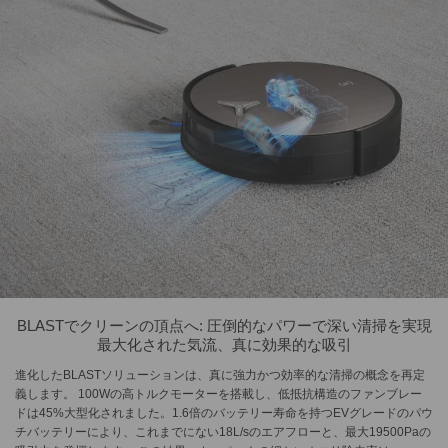
BLASTでクリーンの頂点へ: 圧倒的なパワーで深い清掃を実現
最大化された気流、真に効果的な吸引
進化したBLASTソリューションは、真に強力かつ効率的な清掃の概念を再定
義します。 100Wの高トルクモーターを搭載し、低抵抗構造のファンブレー
ドは45%大型化されました。1.6倍のバッテリー寿命を持つEVグレードのパウ
チバッテリーにより、これまでにない18L/sのエアフローと、最大19500Paの