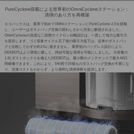
PureCyclone搭載による世界初のOmniCycloneステーション：
清掃のあり方を再構築
エコバックスは、業界で初めてOMNIステーションにPureCyclone 2.0を搭載
し、ユーザーはダストバッグ交換の煩わしさから完全に解放されました。
OmniCycloneの高度な二段階サイクロン分離設計は、一貫して強力な吸引力
を提供します。ゴミ収集サイクル完了後の吸引力低下は、従来のダストバッ
グと比較してわずか約1%に過ぎません。 業界初のバッグレス設計により、
DEEBOTはより環境に優しく、持続可能な清掃を可能にしました。 大容量の
1.6Lダストボックスを備えたDEEBOTは、最小限のメンテナンスで最大48日
間稼働できます。これにより、5年間で25個ものダストバッグ交換が不要にな
り、交換コストもかからず、より便利な清掃体験を提供します。