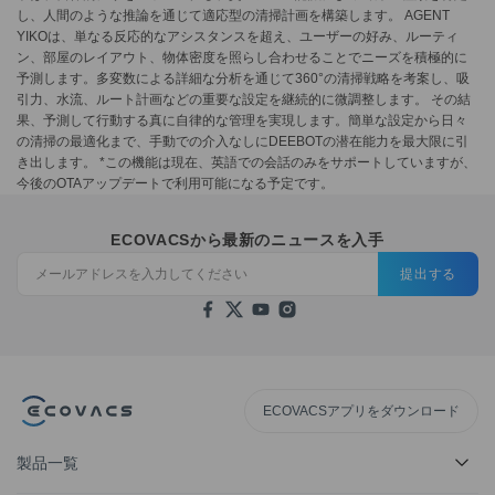
し、人間のような推論を通じて適応型の清掃計画を構築します。 AGENT
YIKOは、単なる反応的なアシスタンスを超え、ユーザーの好み、ルーティ
ン、部屋のレイアウト、物体密度を照らし合わせることでニーズを積極的に
予測します。多変数による詳細な分析を通じて360°の清掃戦略を考案し、吸
引力、水流、ルート計画などの重要な設定を継続的に微調整します。 その結
果、予測して行動する真に自律的な管理を実現します。簡単な設定から日々
の清掃の最適化まで、手動での介入なしにDEEBOTの潜在能力を最大限に引
き出します。 *この機能は現在、英語での会話のみをサポートしていますが、
今後のOTAアップデートで利用可能になる予定です。
ECOVACSから最新のニュースを入手
提出する
ECOVACSアプリをダウンロード
製品一覧