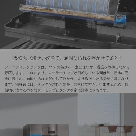
75℃熱水浸せい洗浄で、頑固な汚れを浮かせて落とす
フローティングタンクは、75℃の熱水を一定に保つか、温度を制御しながら
貯蔵します。これにより、ローラーモップが回転している間は常に熱水に完
全に浸され、頑固な汚れを溶かして浮かせ、より徹底した清掃が可能になり
ます。清掃後には、タンクが汚れた水を一方向にすすぎ、排出するため、残
留物が溜まるのを防ぎ、モップとタンクを常に清潔に保ちます。