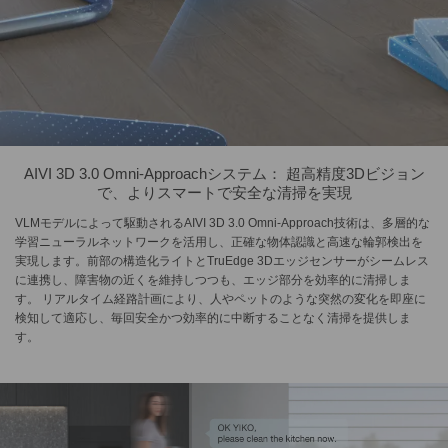
AIVI 3D 3.0 Omni-Approachシステム： 超高精度3Dビジョン
で、よりスマートで安全な清掃を実現
VLMモデルによって駆動されるAIVI 3D 3.0 Omni-Approach技術は、多層的な
学習ニューラルネットワークを活用し、正確な物体認識と高速な輪郭検出を
実現します。前部の構造化ライトとTruEdge 3Dエッジセンサーがシームレス
に連携し、障害物の近くを維持しつつも、エッジ部分を効率的に清掃しま
す。 リアルタイム経路計画により、人やペットのような突然の変化を即座に
検知して適応し、毎回安全かつ効率的に中断することなく清掃を提供しま
す。