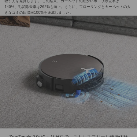
吸引力を発揮します。 この結果、カーペットの細かいホコリ除去率は
140%、毛髪除去率は262%も向上。さらに、フローリングとカーペットの大
きなゴミの回収率100%を達成しました。
ZeroTangle 3.0: 絡まりゼロで、ストレスフリーな清掃体験