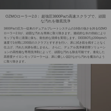
OZMOローラー2.0： 超強圧3800Paの高速スクラブで、頑固
な汚れを徹底洗浄
3800Paの圧力—従来のデュアルプレートシステムの16倍の強さを誇るOZMO
ローラー2.0が、頑固な汚れを簡単に取り除きます。連続的な水の供給により
モップを常に清潔に保ち、衛生的な清掃を実現します。DEEBOTは200rpmの
速度で1分間に200回のスクラブとすすぎを行い、床に拭き筋を残すことなく
仕上げ、汚れた水跡を残しません。 さらに、デュアル洗浄液切替ソリューシ
ョンの高性能な専用洗浄剤によって、頑固な汚れも除去可能です。進化した
高密度ナイロンモップローラーは、床に優しい設計ながら汚れを魔法のよう
に取り除きます。