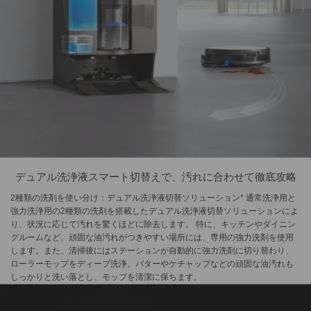
デュアル洗浄液スマート切替えで、汚れに合わせて徹底攻略
2種類の洗剤を使い分け：デュアル洗浄液切替ソリューション* 通常洗浄用と
強力洗浄用の2種類の洗剤を搭載したデュアル洗浄液切替ソリューションによ
り、状況に応じて汚れを驚くほどに除去します。 特に、キッチンやダイニン
グルームなど、頑固な油汚れがつきやすい場所には、専用の強力洗剤を使用
します。また、清掃後にはステーションが自動的に強力洗剤に切り替わり、
ローラーモップをディープ洗浄。バターやケチャップなどの頑固な油汚れも
しっかりと洗い落とし、モップを清潔に保ちます。