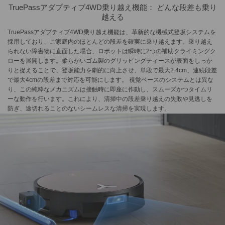
TruePassアダプティブ4WD乗り越え機能： どんな段差も乗り
越える
TruePassアダプティブ4WD乗り越え機能は、革新的な機械式登坂システムを
採用しており、ご家庭内のほとんどの段差を確実に乗り越えます。乗り越え
られない障害物に直面した場合、ロボットは瞬時に2つの補助クライミングク
ローを展開します。柔らかいゴム製のグリッピングティースが表面をしっか
りと捉えることで、登坂能力を劇的に向上させ、単段で最大2.4cm、連続段差
で最大4cmの段差まで対応を可能にします。 視覚ベースのシステムとは異な
り、この純粋なメカニズムは接触時に即座に作動し、スムーズかつタイムリ
ーな動作を行います。これにより、清掃中の段差乗り越えの失敗や見逃しを
防ぎ、途切れることのないシームレスな清掃を実現します。