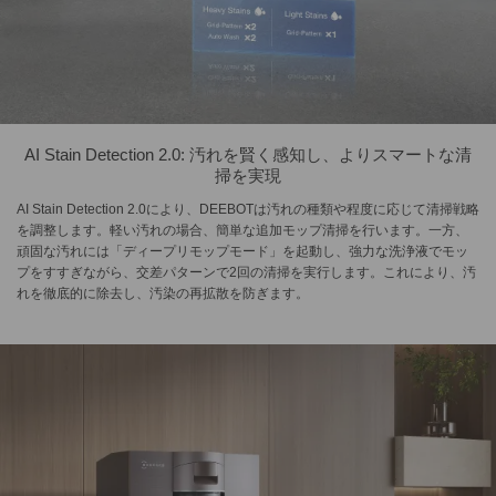
AI Stain Detection 2.0: 汚れを賢く感知し、よりスマートな清
掃を実現
AI Stain Detection 2.0により、DEEBOTは汚れの種類や程度に応じて清掃戦略
を調整します。軽い汚れの場合、簡単な追加モップ清掃を行います。一方、
頑固な汚れには「ディープリモップモード」を起動し、強力な洗浄液でモッ
プをすすぎながら、交差パターンで2回の清掃を実行します。これにより、汚
れを徹底的に除去し、汚染の再拡散を防ぎます。