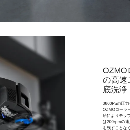
OZMO
の高速
底洗浄
3800Paの
OZMOローラ
給によりモップ
は200rpm
を残すことな