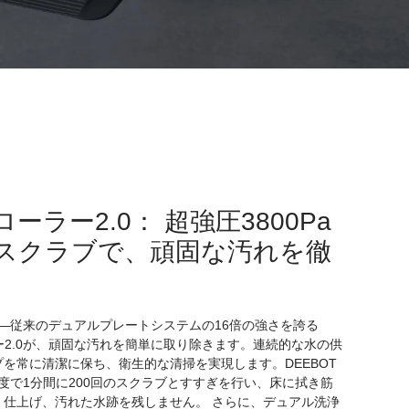
ローラー2.0： 超強圧3800Pa
スクラブで、頑固な汚れを徹
圧力—従来のデュアルプレートシステムの16倍の強さを誇る
ー2.0が、頑固な汚れを簡単に取り除きます。連続的な水の供
を常に清潔に保ち、衛生的な清掃を実現します。DEEBOT
の速度で1分間に200回のスクラブとすすぎを行い、床に拭き筋
く仕上げ、汚れた水跡を残しません。 さらに、デュアル洗浄