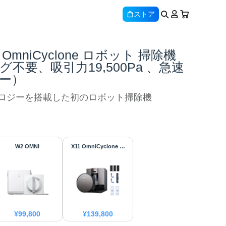
ストア
1 OmniCyclone ロボット 掃除機
不要、吸引力19,500Pa 、急速
ー）
テクノロジーを搭載した初のロボット掃除機
W2 OMNI
X11 OmniCyclone セ
ット
¥
99,800
¥
139,800