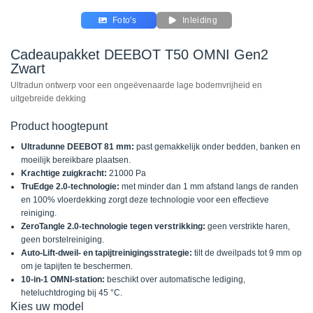
Foto's
Inleiding
Cadeaupakket DEEBOT T50 OMNI Gen2
Zwart
Ultradun ontwerp voor een ongeëvenaarde lage bodemvrijheid en
uitgebreide dekking
Product hoogtepunt
Ultradunne DEEBOT 81 mm:
past gemakkelijk onder bedden, banken en
moeilijk bereikbare plaatsen.
Krachtige zuigkracht:
21000 Pa
TruEdge 2.0-technologie:
met minder dan 1 mm afstand langs de randen
en 100% vloerdekking zorgt deze technologie voor een effectieve
reiniging.
ZeroTangle 2.0-technologie tegen verstrikking:
geen verstrikte haren,
geen borstelreiniging.
Auto-Lift-dweil- en tapijtreinigingsstrategie:
tilt de dweilpads tot 9 mm op
om je tapijten te beschermen.
10-in-1 OMNI-station:
beschikt over automatische lediging,
heteluchtdroging bij 45 °C.
Kies uw model