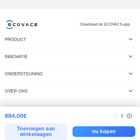
Download de ECOVACS-app
PRODUCT
INNOVATIE
ONDERSTEUNING
OVER ONS
884,00
€
Copyright ©2026 ECOVACS Alle rechten voorbehouden.
1
PRIVACYBELEID
·
GEBRUIKSVOORWAARDEN
·
IMPRESSUM
·
VERKOOPVOORWAARDEN
·
Toegankelijkheidsverklaring
Toevoegen aan
nu kopen
koekjesset
|
change location
winkelwagen
NL