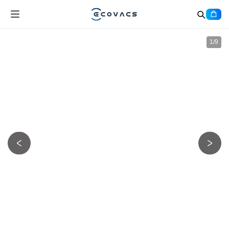
1
/
9