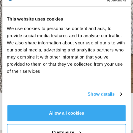
This website uses cookies
We use cookies to personalise content and ads, to
provide social media features and to analyse our traffic.
We also share information about your use of our site with
our social media, advertising and analytics partners who
may combine it with other information that you’ve
provided to them or that they’ve collected from your use
of their services.
Show details
21000Pa Powerful Suction
De supersnelle motor en het rechte luchtkanaal van de DEEBOT T50-serie
Allow all cookies
zorgen voor een hoge zuigkracht van 21.000 Pa, zodat stof en vuil van
tapijten en vloeren op een efficiënte manier worden verwijderd voor een
grondige reiniging.
Customize