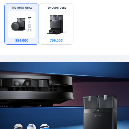
T50 OMNI Gen2
T50 OMNI Gen2
884,00
€
799,00
€