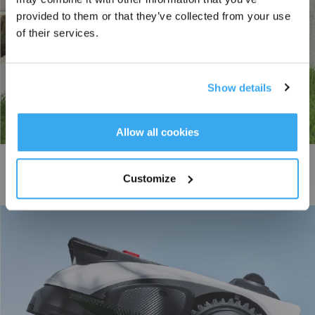
provided to them or that they’ve collected from your use
Schrijf je in en ontvang
of their services.
3% korting op je bestelling
Show details
INSCHRIJVEN
Allow all cookies
Over smalle paden
Customize
Supersmal ontwerp, gecombineerd met intelligente randherkenning,
navigeert moeiteloos over paden tot 0,8 m* zonder tussenkomst.