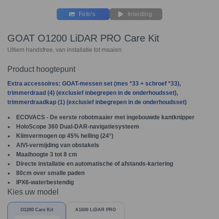
Foto's
Inleiding
GOAT O1200 LiDAR PRO Care Kit
Ultiem handsfree, van installatie tot maaien
Product hoogtepunt
Extra accessoires: GOAT-messen set (mes *33 + schroef *33),
trimmerdraad (4) (exclusief inbegrepen in de onderhoudsset),
trimmerdraadkap (1) (exclusief inbegrepen in de onderhoudsset)
ECOVACS - De eerste robotmaaier met ingebouwde kantknipper
HoloScope 360 Dual-DAR-navigatiesysteem
Klimvermogen op 45% helling (24°)
AIVI-vermijding van obstakels
Maaihoogte 3 tot 8 cm
Directe installatie en automatische of afstands-kartering
80cm over smalle paden
IPX6-waterbestendig
Kies uw model
O1200 Care Kit
A1600 LiDAR PRO