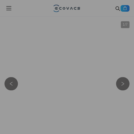
1
/
7