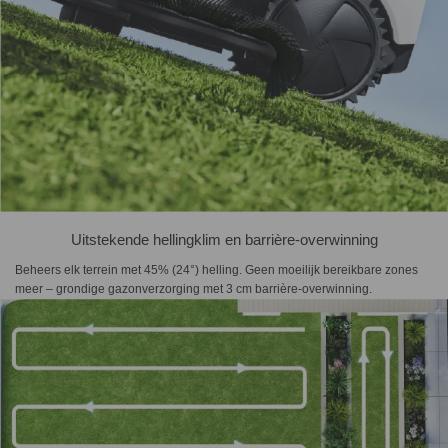
Uitstekende hellingklim en barrière-overwinning
Beheers elk terrein met 45% (24°) helling. Geen moeilijk bereikbare zones
meer – grondige gazonverzorging met 3 cm barrière-overwinning.