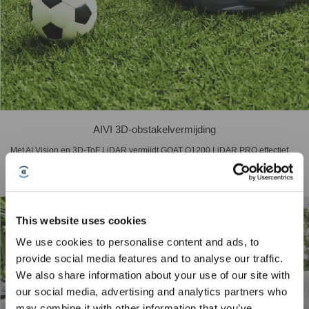
AIVI 3D-obstakelvermijding
Met AI Vision en 3D-ToF LiDAR vermijdt GOAT O1200 LiDAR PRO effectief
meer dan 200 soorten obstakels (waaronder egels) en kan ze stabiel
ontwijken op slechts 5 cm afstand. Snelle detectie en reactie. Bovendien
minimaliseert het ongemaaide resten en houdt het een veilige buffer.
This website uses cookies
We use cookies to personalise content and ads, to
provide social media features and to analyse our traffic.
We also share information about your use of our site with
our social media, advertising and analytics partners who
may combine it with other information that you’ve