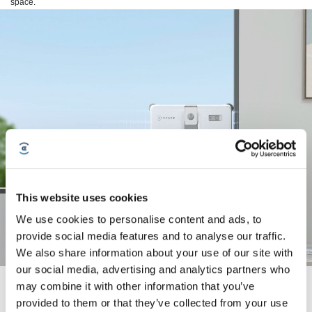
space.
This website uses cookies
We use cookies to personalise content and ads, to
provide social media features and to analyse our traffic.
We also share information about your use of our site with
our social media, advertising and analytics partners who
Elke vlek verwijderen, elke rand bereiken
may combine it with other information that you’ve
provided to them or that they’ve collected from your use
De WINBOT mini 2 heeft verbeterde borstels op alle vier de hoeken, nu met