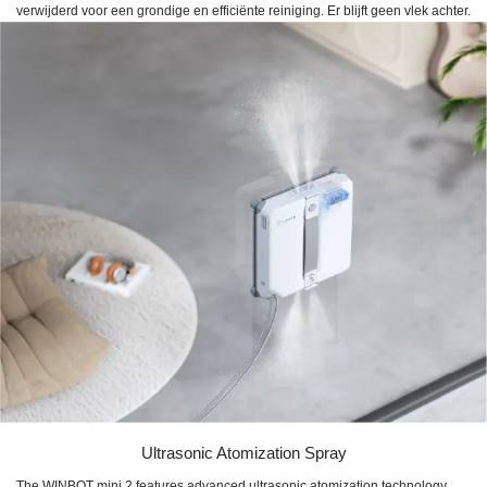
verwijderd voor een grondige en efficiënte reiniging. Er blijft geen vlek achter.
Ultrasonic Atomization Spray
The WINBOT mini 2 features advanced ultrasonic atomization technology,