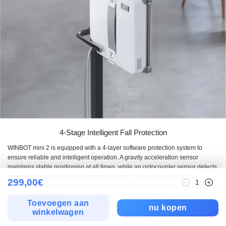
4-Stage Intelligent Fall Protection
WINBOT mini 2 is equipped with a 4-layer software protection system to
ensure reliable and intelligent operation. A gravity acceleration sensor
maintains stable positioning at all times, while an optocoupler sensor detects
edges with a superfast 0.02‑second response. The robot intelligently
299,00
€
1
navigates around obstacles as low as mm and escapes confined spaces with
ease. Should air leakage occur, the auto air pressure compensation
Toevoegen aan
responds within 0.04 seconds, instantly restoring and maintaining constant
nu kopen
winkelwagen
suction power for continuous safe adhesion.