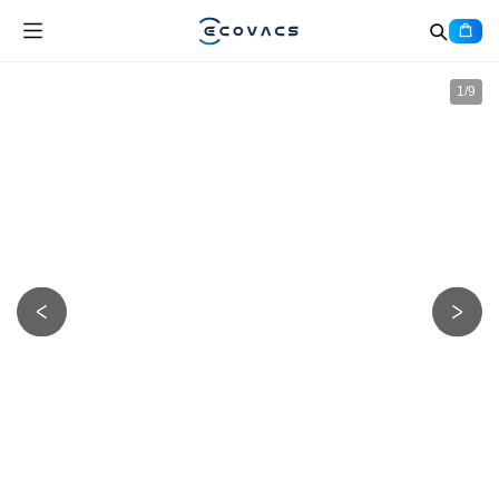
1
/
9