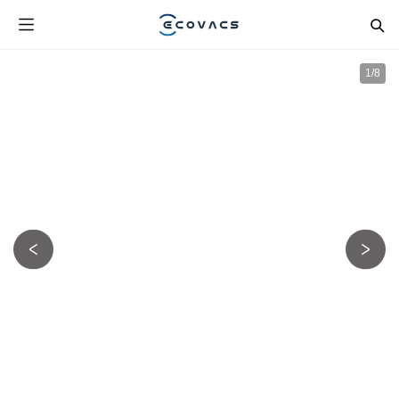
1
/
8