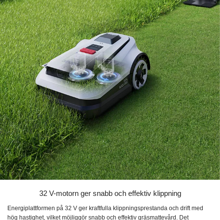
32 V-motorn ger snabb och effektiv klippning
Energiplattformen på 32 V ger kraftfulla klippningsprestanda och drift med
hög hastighet, vilket möjliggör snabb och effektiv gräsmattevård. Det