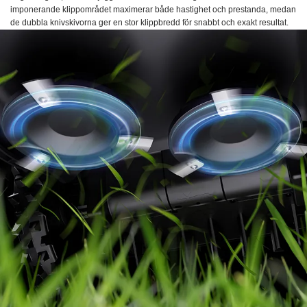
imponerande klippområdet maximerar både hastighet och prestanda, medan
de dubbla knivskivorna ger en stor klippbredd för snabbt och exakt resultat.