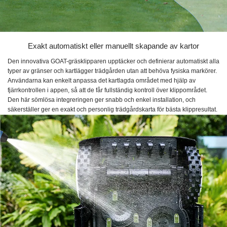
Exakt automatiskt eller manuellt skapande av kartor
Den innovativa GOAT-gräsklipparen upptäcker och definierar automatiskt alla
typer av gränser och kartlägger trädgården utan att behöva fysiska markörer.
Användarna kan enkelt anpassa det kartlagda området med hjälp av
fjärrkontrollen i appen, så att de får fullständig kontroll över klippområdet.
Den här sömlösa integreringen ger snabb och enkel installation, och
säkerställer ger en exakt och personlig trädgårdskarta för bästa klippresultat.