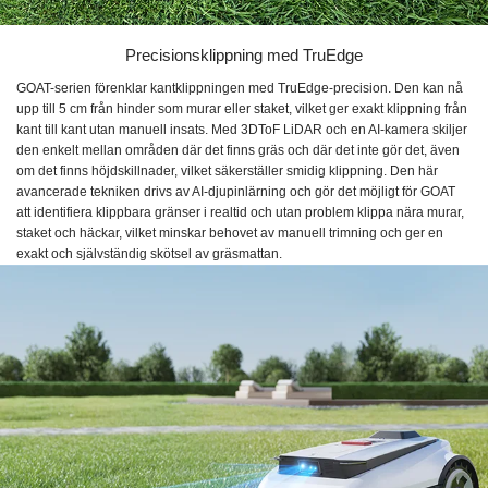
Precisionsklippning med TruEdge
GOAT-serien förenklar kantklippningen med TruEdge-precision. Den kan nå
upp till 5 cm från hinder som murar eller staket, vilket ger exakt klippning från
kant till kant utan manuell insats. Med 3DToF LiDAR och en AI-kamera skiljer
den enkelt mellan områden där det finns gräs och där det inte gör det, även
om det finns höjdskillnader, vilket säkerställer smidig klippning. Den här
avancerade tekniken drivs av AI-djupinlärning och gör det möjligt för GOAT
att identifiera klippbara gränser i realtid och utan problem klippa nära murar,
staket och häckar, vilket minskar behovet av manuell trimning och ger en
exakt och självständig skötsel av gräsmattan.