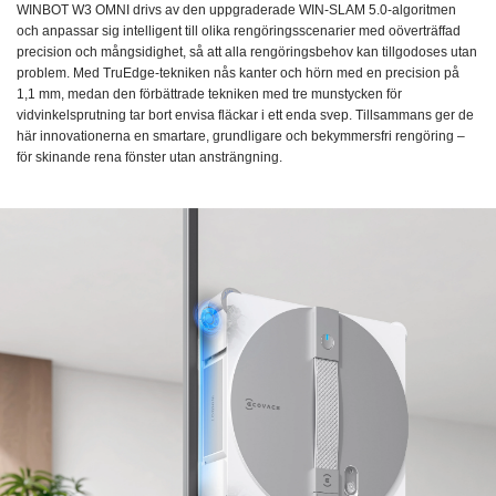
WINBOT W3 OMNI drivs av den uppgraderade WIN-SLAM 5.0-algoritmen
och anpassar sig intelligent till olika rengöringsscenarier med oöverträffad
precision och mångsidighet, så att alla rengöringsbehov kan tillgodoses utan
problem. Med TruEdge-tekniken nås kanter och hörn med en precision på
1,1 mm, medan den förbättrade tekniken med tre munstycken för
vidvinkelsprutning tar bort envisa fläckar i ett enda svep. Tillsammans ger de
här innovationerna en smartare, grundligare och bekymmersfri rengöring –
för skinande rena fönster utan ansträngning.