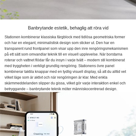
Banbrytande estetik, behaglig att röra vid
Stationen kombinerar klassiska färgblock med tidlösa geometriska former
och har en elegant, minimalistisk design som sticker ut. Den har en
transparent rund frontpanel som visar upp den inre rengöringsmekanismen
på ett sätt som omvandlar teknik till en visuell upplevelse. När borstarna
roterar och vattnet flödar får du insyn i varje tvätt – modern stil kombinerat
med tryggheten i verkligt grundlig rengöring. Stationens övre panel
kombinerar taktila knappar med en tydlig visuell display, så att du alltid vet
vilket läge som är aktivt och när rengöringen är klar. Med enkla
skärmmeddelanden slipper du gissa, vilket gör varje interaktion enkel och
betryggande – banbrytande teknik möter människocentrerad design.