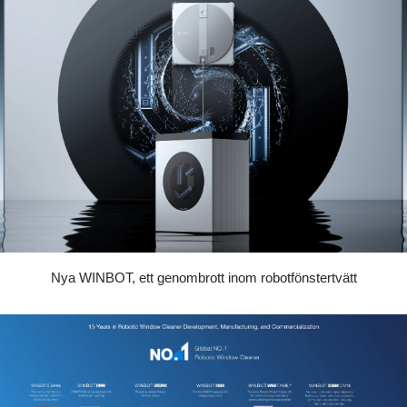
Nya WINBOT, ett genombrott inom robotfönstertvätt