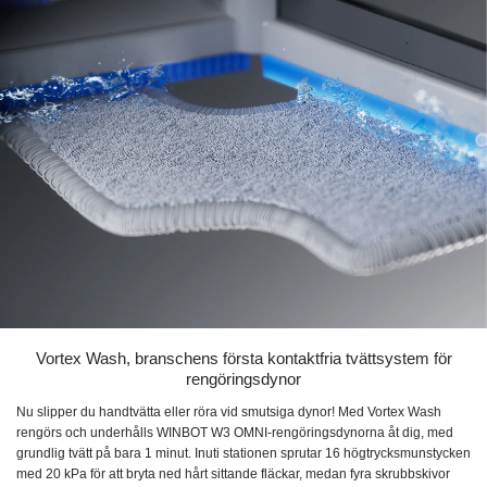
Vortex Wash, branschens första kontaktfria tvättsystem för
rengöringsdynor
Nu slipper du handtvätta eller röra vid smutsiga dynor! Med Vortex Wash
rengörs och underhålls WINBOT W3 OMNI-rengöringsdynorna åt dig, med
grundlig tvätt på bara 1 minut. Inuti stationen sprutar 16 högtrycksmunstycken
med 20 kPa för att bryta ned hårt sittande fläckar, medan fyra skrubbskivor