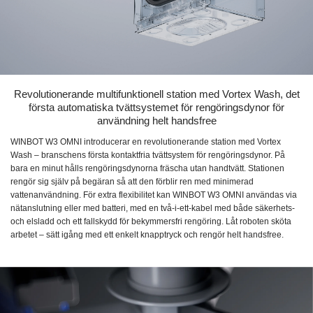
Revolutionerande multifunktionell station med Vortex Wash, det
första automatiska tvättsystemet för rengöringsdynor för
användning helt handsfree
WINBOT W3 OMNI introducerar en revolutionerande station med Vortex
Wash – branschens första kontaktfria tvättsystem för rengöringsdynor. På
bara en minut hålls rengöringsdynorna fräscha utan handtvätt. Stationen
rengör sig själv på begäran så att den förblir ren med minimerad
vattenanvändning. För extra flexibilitet kan WINBOT W3 OMNI användas via
nätanslutning eller med batteri, med en två-i-ett-kabel med både säkerhets-
och elsladd och ett fallskydd för bekymmersfri rengöring. Låt roboten sköta
arbetet – sätt igång med ett enkelt knapptryck och rengör helt handsfree.