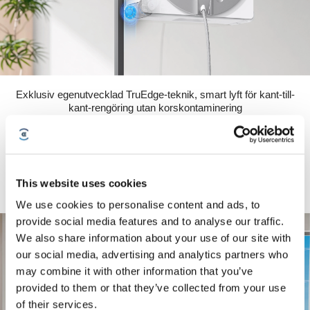
Exklusiv egenutvecklad TruEdge-teknik, smart lyft för kant-till-
kant-rengöring utan korskontaminering
När WINBOT närmar sig kanterna sänker den aktivt ned den innovativa
TruEdge-skurborsten med upp till 200 varv/minut för kraftfull, grundlig
rengöring av kraftig smuts. Hårt sittande smuts tas bort i ett enda svep och
efter rengöring dras skurborsten in automatiskt för att förhindra
korskontaminering.
This website uses cookies
We use cookies to personalise content and ads, to
provide social media features and to analyse our traffic.
We also share information about your use of our site with
our social media, advertising and analytics partners who
may combine it with other information that you’ve
provided to them or that they’ve collected from your use
of their services.