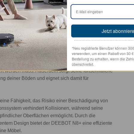
chstaubsauger, der für ein umfassendes
 Saugleistung von 2.300 Pa, die dafür sorgt, dass
Jetzt abonnier
chen effizient entfernt werden. Das Smart Navi 3.0
 arbeiten zusammen, um dein Zuhause präzise zu
*Neu registrierte Benutzer können 30
rmeiden und die Reinigungswege zu optimieren.
verwenden, um einen Rabatt von 30 € a
Bestellung zu erhalten, wenn die Zah
saugerbeutel ausgestattet, der mehrere
überschreitet.
t werden muss. Außerdem sorgt seine fortschrittliche
ng deiner Böden und eignet sich damit für
eine Fähigkeit, das Risiko einer Beschädigung von
onssystem verhindert Kollisionen, während seine
findlicher Oberflächen ermöglicht. Durch die
gentem Design bietet der DEEBOT N8+ eine effiziente
eine Möbel.