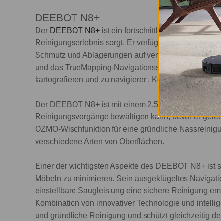
DEEBOT N8+
Der
DEEBOT N8+
ist ein fortschrittlicher Saug-Wis
Reinigungserlebnis sorgt. Er verfügt über eine starke
Schmutz und Ablagerungen auf verschiedenen Oberflä
und das TrueMapping-Navigationssystem des Geräts
kartografieren und zu navigieren, Kollisionen zu ve
Der DEEBOT N8+ ist mit einem 2,5 l fassenden Staub
Reinigungsvorgänge bewältigen kann, bevor er geleer
OZMO-Wischfunktion für eine gründliche Nassreinigu
verschiedene Arten von Oberflächen.
Einer der wichtigsten Aspekte des DEEBOT N8+ ist s
Möbeln zu minimieren. Sein ausgeklügeltes Navigati
einstellbare Saugleistung eine sichere Reinigung emp
Kombination von innovativer Technologie und intelli
und gründliche Reinigung und schützt gleichzeitig d