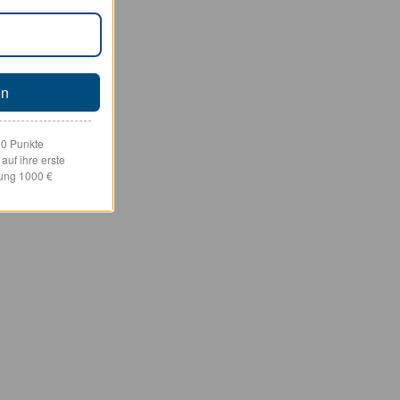
en
00 Punkte
uf ihre erste
lung 1000 €