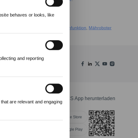
elohnungen
ite behaves or looks, like
en – darunter
Saugroboter mit Wischfunktion
,
Mähroboter
Freizeit.
llecting and reporting
en
ECOVACS App herunterladen
 that are relevant and engaging
00 Punkte
uf ihre erste
lung 1000 €
Apple Store
Google Play