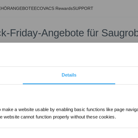
EHÖR
ANGEBOTE
ECOVACS Rewards
SUPPORT
ck-Friday-Angebote für Saugrob
, aber Sie können weiterhin mit ECOVACS in Verbindung bleiben. Abon
ter informiert zu werden. Sie können auch unsere Website besuchen, 
n werden im Laufe des Jahres hinzugefügt, also schauen Sie jederzeit
Details
E-Mail-Adresse erklärst du dein Einverständnis, Angebote von ECOVACS in Übereinstimmung
halten
. Sie können sich jederzeit abmelden.
make a website usable by enabling basic functions like page navig
he website cannot function properly without these cookies.
ACS
ebote. Sie finden kommende Aktionsprodukte und weitere Rabatte auf