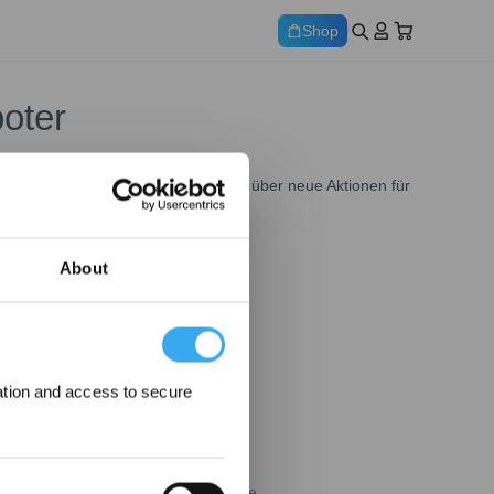
Shop
oter
nieren Sie unseren Newsletter, um über neue Aktionen für
um aktuelle Angebote für unsere
 vorbei.
About
REGISTRIEREN
 mit unserer
ation and access to secure
 unserer
ECOVACS Promotions-Seite
.