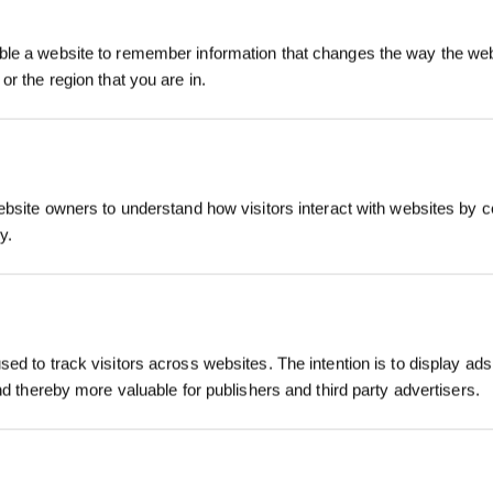
Registrieren und B
OVACS-Verkauf statt?
le a website to remember information that changes the way the webs
sichern
or the region that you are in.
ben, aber Sie können einige unserer beliebtesten Kategorien entdeck
 für Ihr Zuhause und genießen Sie eine sauberere Umgebung für mehr 
ebsite owners to understand how visitors interact with websites by co
EINREICHEN
y.
Jetzt abonnier
E
INNOVATIONEN
SUPPORT
ed to track visitors across websites. The intention is to display ads
*Neu registrierte Benutzer können 30
and thereby more valuable for publishers and third party advertisers.
verwenden, um einen Rabatt von 30 € a
OZMO ROLLER
Support Center
Bestellung zu erhalten, wenn die Zah
oter
Wischwalze
überschreitet.
BLAST: Saugtechnologie
Garantiebedingungen
ter
mit großem Luftstrom
er
Leistungsstarkes und
ECOVACS Rewards-