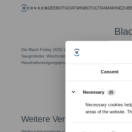
DEEBOT
GOAT
WINBOT
ULTRAMARINE
ZUB
Bla
Die Black Friday 2025-Verkäufe von ECOVACS sind beendet
Saugroboter, Wischroboter, Fensterreiniger und Rasenrobo
Haushaltsreinigungsprodukte zu entdecken. Weitere Aktione
Consent
Details
Necessary
25
* Durch die Angabe deiner 
Datenschutzerklärung zu er
Necessary cookies help 
areas of the website. T
Weitere Verkäufe bei ECOV
Weihnachtsangebote – Vatertagsangebote – Muttertagsang