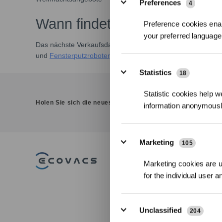
Preferences
4
Wann findet der nächste EC
Preference cookies enab
your preferred language 
Das nächste Verkaufsdatum wurde noch nicht bekannt gege
und
Fensterputzroboter
. Finden Sie den perfekten Roboter
Statistics
18
Statistic cookies help w
Holen Sie sich die neuesten Nachrichten von ECOVACS
information anonymousl
Marketing
105
PRODUKT
Marketing cookies are us
for the individual user 
DEEBOT
Saug-/Wischrob
WINBOT
Fensterputzrobo
Unclassified
GOAT Mährobot
204