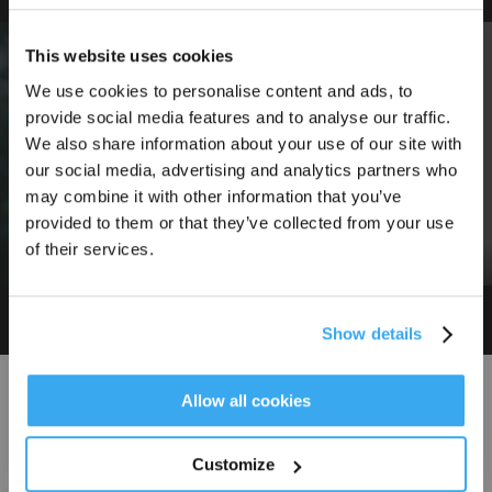
This website uses cookies
We use cookies to personalise content and ads, to
provide social media features and to analyse our traffic.
Inscrivez-vous et recevez
We also share information about your use of our site with
our social media, advertising and analytics partners who
may combine it with other information that you’ve
provided to them or that they’ve collected from your use
of their services.
DEEBOT X12 - FocusJet sur les taches,
déploie un nettoyage en profondeur
robo
Show details
S'INSCRIRE
* Les nouveaux inscrits peuvent utiliser 3000 points pour obtenir une réduction de 30
€ sur leur première commande lorsque le paiement dépasse 1000 €.
Allow all cookies
Rejoignez le mouvement
Customize