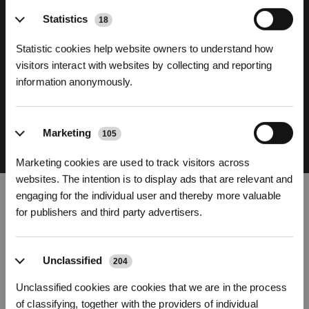
Innovations
Inscrivez-vous et recevez
Statistics
18
Statistic cookies help website owners to understand how
FocusJet
OZMO
Power
TruEdge 3.0
ZeroTangle 4.0
visitors interact with websites by collecting and reporting
Technology
ROLLER 3.0
Chargin
information anonymously.
La technologie de pré-dissolution des taches FocusJet cible plus
efficacement les taches tenaces et séchées. En pulvérisant des jets d'eau à
Marketing
haute pression de 46 000 Pa avant l'OZMO ROLLER, elle aide à détacher
105
S'INSCRIRE
les taches sèches, comme la sauce soja et le café, afin que le rouleau de
lavage puisse nettoyer en profondeur les taches difficiles. Cela permet de
Marketing cookies are used to track visitors across
* Les nouveaux inscrits peuvent utiliser 3000 points pour obtenir une réduction de 30
€ sur leur première commande lorsque le paiement dépasse 1000 €.
mieux éliminer les éclaboussures quotidiennes, les traces de pas et autres
websites. The intention is to display ads that are relevant and
marques persistantes dans toute votre maison.
engaging for the individual user and thereby more valuable
En savoir plus
for publishers and third party advertisers.
Trouver un produit
Unclassified
204
Trouvez le DEEBOT qui vous convient
Unclassified cookies are cookies that we are in the process
of classifying, together with the providers of individual
En savoir plus