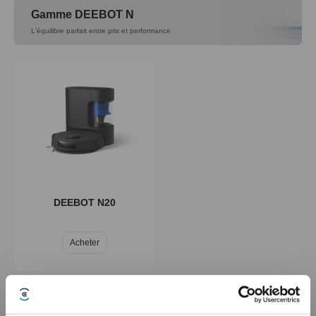
Gamme DEEBOT N
L'équilibre parfait entre prix et performance
DEEBOT T80
DEEBOT T50
Acheter
Acheter
DEEBOT N20
Acheter
DEEBOT T30e
DEEBOT T30C