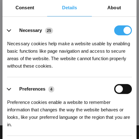
Gamme DEEBOT mini
Consent
Details
About
Puissance compacte pour les petits espaces
Acheter
Acheter
Details
Necessary
25
Necessary cookies help make a website usable by enabling
basic functions like page navigation and access to secure
areas of the website. The website cannot function properly
without these cookies.
DEEBOT mini
Preferences
4
Acheter
Preference cookies enable a website to remember
information that changes the way the website behaves or
looks, like your preferred language or the region that you are
in.