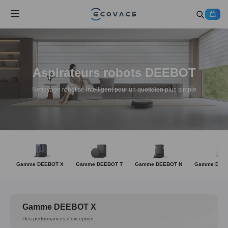
Aspirateurs robots DEEBOT
Nettoyage robotisé intelligent pour un quotidien plus simple
Gamme DEEBOT X
Gamme DEEBOT T
Gamme DEEBOT N
Gamme DEEB
Gamme DEEBOT X
Des performances d'exception