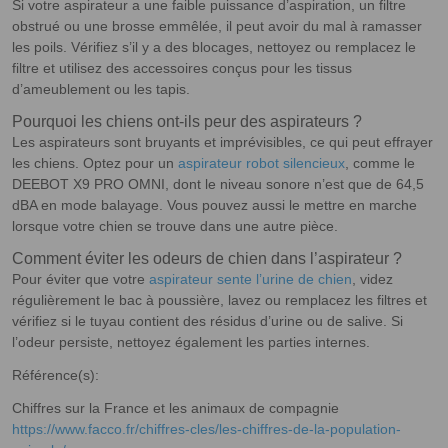
Si votre aspirateur a une faible puissance d’aspiration, un filtre
obstrué ou une brosse emmêlée, il peut avoir du mal à ramasser
les poils. Vérifiez s’il y a des blocages, nettoyez ou remplacez le
filtre et utilisez des accessoires conçus pour les tissus
d’ameublement ou les tapis.
Pourquoi les chiens ont-ils peur des aspirateurs ?
Les aspirateurs sont bruyants et imprévisibles, ce qui peut effrayer
les chiens. Optez pour un
aspirateur robot silencieux
, comme le
DEEBOT X9 PRO OMNI, dont le niveau sonore n’est que de 64,5
dBA en mode balayage. Vous pouvez aussi le mettre en marche
lorsque votre chien se trouve dans une autre pièce.
Comment éviter les odeurs de chien dans l’aspirateur ?
Pour éviter que votre
aspirateur sente l’urine de chien
, videz
régulièrement le bac à poussière, lavez ou remplacez les filtres et
vérifiez si le tuyau contient des résidus d’urine ou de salive. Si
l’odeur persiste, nettoyez également les parties internes.
Référence(s):
Chiffres sur la France et les animaux de compagnie
https://www.facco.fr/chiffres-cles/les-chiffres-de-la-population-