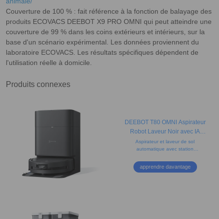
animale/
Couverture de 100 % : fait référence à la fonction de balayage des
produits ECOVACS DEEBOT X9 PRO OMNI qui peut atteindre une
couverture de 99 % dans les coins extérieurs et intérieurs, sur la
base d'un scénario expérimental. Les données proviennent du
laboratoire ECOVACS. Les résultats spécifiques dépendent de
l'utilisation réelle à domicile.
Produits connexes
DEEBOT T80 OMNI Aspirateur
Robot Laveur Noir avec IA
(Puissant, Tapis, Bords)
Aspirateur et laveur de sol
automatique avec station
compacte, brosses anti-nœuds,
lavage à l'eau chaude et détection
apprendre davantage
des taches par IA.