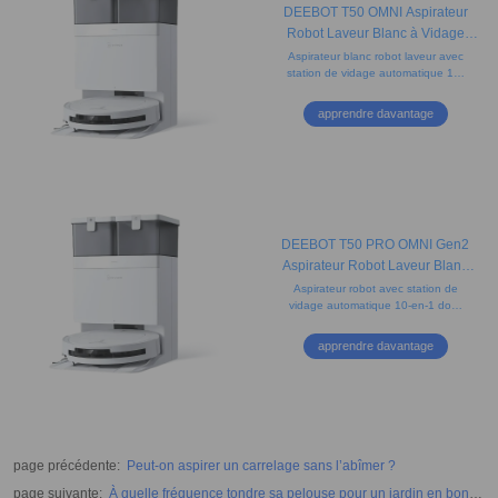
DEEBOT T50 OMNI Aspirateur
Robot Laveur Blanc à Vidage
Auto (Puissant, Ultra-fin, Tapis)
Aspirateur blanc robot laveur avec
station de vidage automatique 10-
en-1, technologie anti-
enchevêtrement, nettoyage des
apprendre davantage
bords et cartographie.
DEEBOT T50 PRO OMNI Gen2
Aspirateur Robot Laveur Blanc
LiDAR (Puissant, IA, Ultra-Fin)
Aspirateur robot avec station de
vidage automatique 10-en-1 doté
d'un design ultra-fin, de brosses
anti-nœuds et du nettoyage précis
apprendre davantage
des bords.
page précédente
:
Peut-on aspirer un carrelage sans l’abîmer ?
page suivante
:
À quelle fréquence tondre sa pelouse pour un jardin en bonne