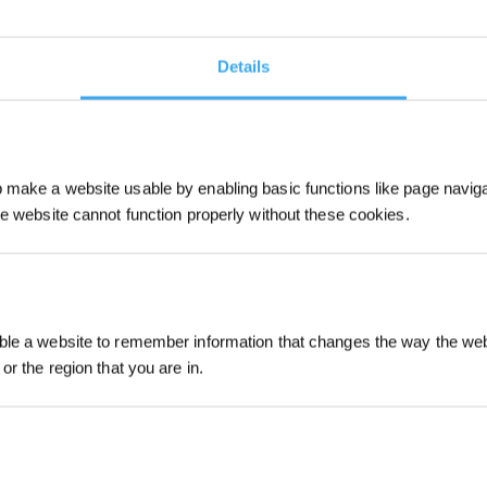
Details
make a website usable by enabling basic functions like page navig
he website cannot function properly without these cookies.
le a website to remember information that changes the way the webs
or the region that you are in.
doté de
puissantes fonctionnalités
. Son design carré
e pièce avec une précision exemplaire et de se faufiler