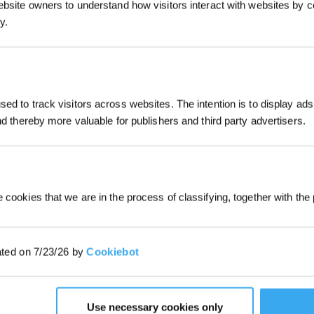
ebsite owners to understand how visitors interact with websites by co
ux d'air avancé, cet aspirateur intelligent vous
y.
ber la tranquillité de votre maison. Les propriétaires
n mode silencieux spécialement adapté pour ne pas
D 2.0
et à l'aide du
modèle d'apprentissage AINA
, le
ed to track visitors across websites. The intention is to display ads
contourne les obstacles. Ce modèle phare de notre
and thereby more valuable for publishers and third party advertisers.
cable à chaque utilisation.
DEEBOT X2 OMNI
 cookies that we are in the process of classifying, together with the 
ated on 7/23/26 by
Cookiebot
Use necessary cookies only