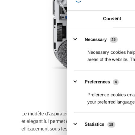
Consent
Details
Necessary
25
Necessary cookies help 
areas of the website. T
Preferences
4
Preference cookies enab
your preferred language 
Le modèle d’aspirateur robot DEEBOT X2 OMNI est 
et élégant lui permet d'épouser les contours de chaqu
Statistics
18
efficacement sous les meubles.