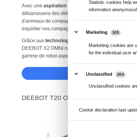
Statistic cookies help w
1
Avec une
aspiration de 8 000 Pa
et un système de fl
information anonymousl
débarrassera des débris et de la poussière sans pertur
d'animaux de compagnie seront ravis de profiter d’u
inquiéter nos compagnons à poils.
Marketing
105
Grâce aux
technologies TrueMapping 3.0
et
AIVI 3
Marketing cookies are us
DEEBOT X2 OMNI navigue avec précision, détecte et 
for the individual user 
gamme de robot aspirateur promet un nettoyage impec
Acheter le 
Unclassified
204
Unclassified cookies are
DEEBOT T20 OMNI
Cookie declaration last upd