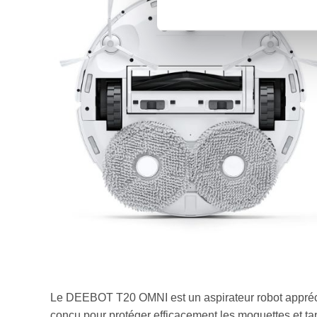
Le DEEBOT T20 OMNI est un aspirateur robot appré
conçu pour protéger efficacement les moquettes et tapi