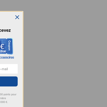
ecevez
000 points pour
emière
1000 €.