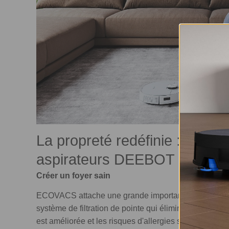
La propreté redéfinie : Encor
aspirateurs DEEBOT ECOVACS
Créer un foyer sain
ECOVACS attache une grande importance à créer un 
système de filtration de pointe qui élimine les poussiè
est améliorée et les risques d'allergies sont réduits. 