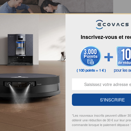
Inscrivez-vous et r
e plus d'avantages des robots
 pour votre intérieur
S'INSCRIRE
environnement sain pour votre maison. Grâce à un
*Les nouveaux inscrits peuvent utiliser 3
res microscopiques et les allergènes, la qualité de l'air
obtenir une réduction de 30 € sur leur pr
commande lorsque le paiement dépasse 
L'utilisation du robot aspirateur et laveur DEEBOT