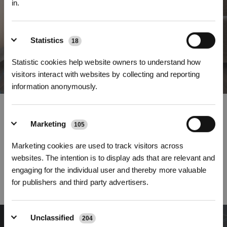
in.
Inscrivez-vous et recevez
Statistics
18
Statistic cookies help website owners to understand how
visitors interact with websites by collecting and reporting
information anonymously.
Offre plus de possibilités au
Marketing
105
nettoyage des sols
S'INSCRIRE
Marketing cookies are used to track visitors across
* Les nouveaux inscrits peuvent utiliser 3000 points pour obtenir une réduction de 30
Avec Smart Navi 3.0, ECOVACS vous propose plus de possibilités de
€ sur leur première commande lorsque le paiement dépasse 1000 €.
websites. The intention is to display ads that are relevant and
nettoyage personnalisé. De la gestion d’un parcours de nettoyage efficace, à
la définition d’une limite virtuelle ou à la création d’une zone de nettoyage,
engaging for the individual user and thereby more valuable
toutes vos exigences seront satisfaites avec une performance de nettoyage
for publishers and third party advertisers.
sans compromis.
Unclassified
204