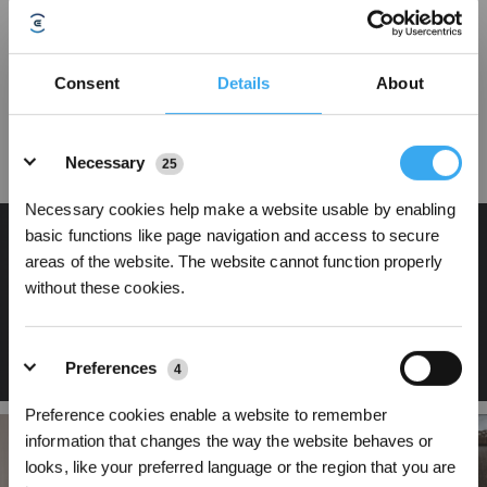
Connaît votre maison, connaît le
chemin
Consent
Details
About
Grâce à une gamme complète de capteurs et à un algorithme SLAM
intelligent, Smart Navi 3.0 permet à votre robot de voir et de penser. Après le
premier nettoyage, la carte visuelle de votre application sera mise à jour afin
Details
que votre robot sache où il a nettoyé et où il n'a pas nettoyé, pour un
Necessary
25
nettoyage plus efficace et plus facile.
Necessary cookies help make a website usable by enabling
basic functions like page navigation and access to secure
areas of the website. The website cannot function properly
without these cookies.
Preferences
4
Preference cookies enable a website to remember
information that changes the way the website behaves or
looks, like your preferred language or the region that you are