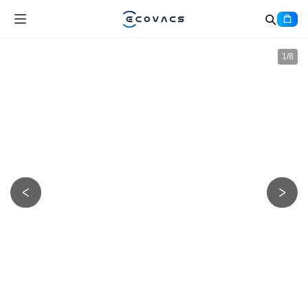
1
/
8