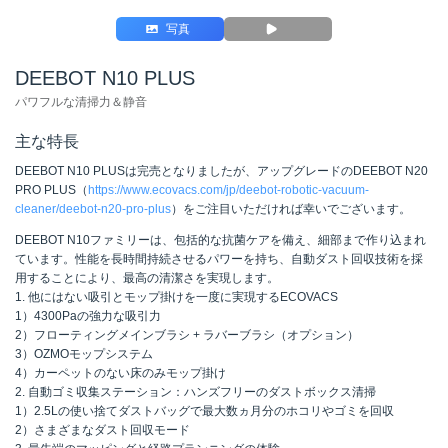
写真
DEEBOT N10 PLUS
パワフルな清掃力＆静音
主な特長
DEEBOT N10 PLUSは完売となりましたが、アップグレードのDEEBOT N20
PRO PLUS（
https://www.ecovacs.com/jp/deebot-robotic-vacuum-
cleaner/deebot-n20-pro-plus
）をご注目いただければ幸いでございます。
DEEBOT N10ファミリーは、包括的な抗菌ケアを備え、細部まで作り込まれ
ています。性能を長時間持続させるパワーを持ち、自動ダスト回収技術を採
用することにより、最高の清潔さを実現します。
1. 他にはない吸引とモップ掛けを一度に実現するECOVACS
1）4300Paの強力な吸引力
2）フローティングメインブラシ + ラバーブラシ（オプション）
3）OZMOモップシステム
4）カーペットのない床のみモップ掛け
2. 自動ゴミ収集ステーション：ハンズフリーのダストボックス清掃
1）2.5Lの使い捨てダストバッグで最大数ヵ月分のホコリやゴミを回収
2）さまざまなダスト回収モード