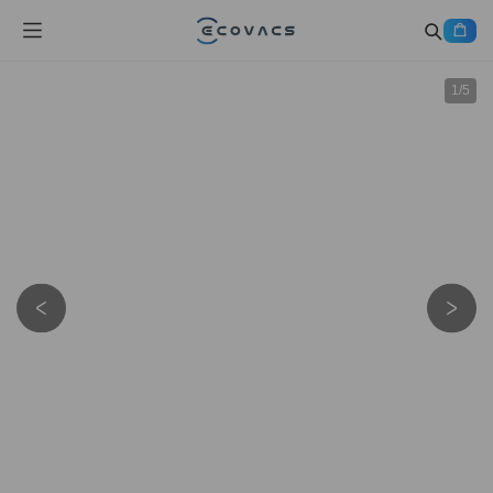
1
/
5