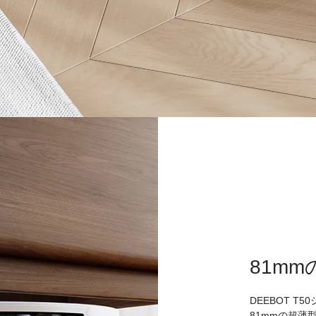
81m
DEEBOT T
81mmの超