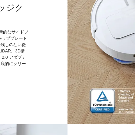
エッジク
革新的なサイドブ
モッププレート
掃残しのない徹
DAR、3D構
2.0 アダプテ
徹底的にクリー