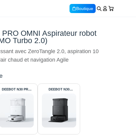
Boutique
PRO OMNI Aspirateur robot
MO Turbo 2.0)
issant avec ZeroTangle 2.0, aspiration 10
air chaud et navigation Agile
e
DEEBOT N30 PRO
DEEBOT N30
OMNI Blanc
OMNI(Zerotangle 2.0,
Aspirateur robot
TruEdge, OZMO
(ZeroTangle
TURBO 2.0)
2.0,10000Pa
aspiration)