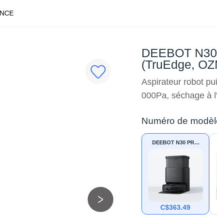
ANCE
DEEBOT N30 
(TruEdge, OZ
Aspirateur robot pu
000Pa, séchage à l'
Numéro de modèl
DEEBOT N30 PRO
OMNI Aspirateur
robot (TruEdge,
OZMO Turbo 2.0)
C$
363.49