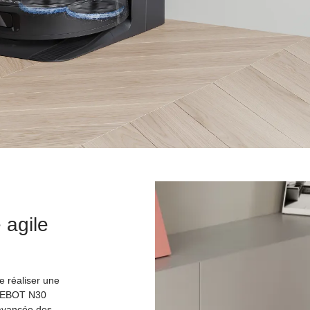
 agile
e réaliser une
DEEBOT N30
 avancée des