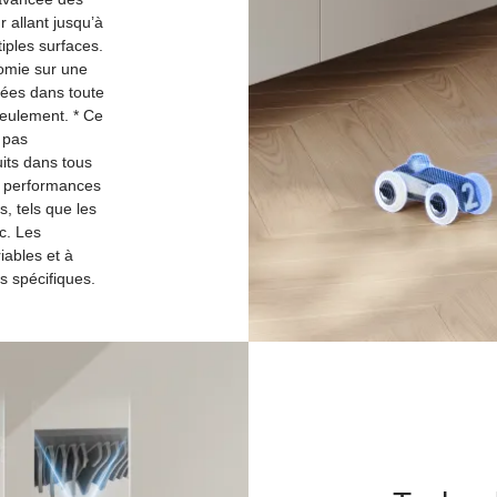
 allant jusqu’à
iples surfaces.
nomie sur une
gées dans toute
seulement. * Ce
e pas
its dans tous
les performances
s, tels que les
tc. Les
ables et à
s spécifiques.