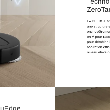
Techno
ZeroTa
Le DEEBOT N30
une structure e
enchevêtrement
en V pour rass
pour démêler l
aspiration effi
niveau élevé d
TruEdge