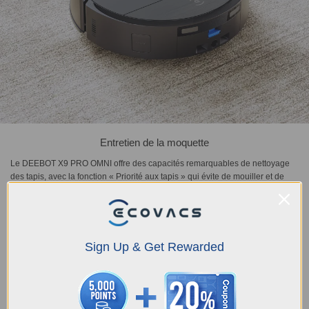
Entretien de la moquette
Le DEEBOT X9 PRO OMNI offre des capacités remarquables de nettoyage
des tapis, avec la fonction « Priorité aux tapis » qui évite de mouiller et de
contaminer les tapis en aspirant d'abord tous les tapis avec un patin sec. Le
capteur de bord TruEdge 3D garantit également la fiabilité de la navigation
du robot le long des bords des tapis. Lors du nettoyage de différents types et
formes de tapis à la maison, le robot peut les reconnaître automatiquement et
passer en toute simplicité d'un mode à l'autre, notamment « Aspiration
Sign Up & Get Rewarded
uniquement », « Zone interdite », « Passage uniquement » et « Comme le
sol », et gérer différents tapis avec des stratégies et des paramètres
professionnels.