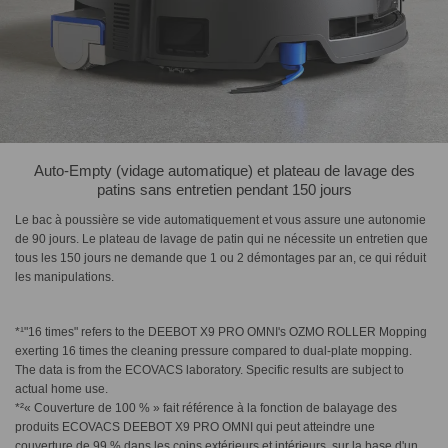
Auto-Empty (vidage automatique) et plateau de lavage des
patins sans entretien pendant 150 jours
Le bac à poussière se vide automatiquement et vous assure une autonomie
de 90 jours. Le plateau de lavage de patin qui ne nécessite un entretien que
tous les 150 jours ne demande que 1 ou 2 démontages par an, ce qui réduit
les manipulations.
*¹"16 times" refers to the DEEBOT X9 PRO OMNI's OZMO ROLLER Mopping
exerting 16 times the cleaning pressure compared to dual-plate mopping.
The data is from the ECOVACS laboratory. Specific results are subject to
actual home use.
*²« Couverture de 100 % » fait référence à la fonction de balayage des
produits ECOVACS DEEBOT X9 PRO OMNI qui peut atteindre une
couverture de 99 % dans les coins extérieurs et intérieurs, sur la base d'un