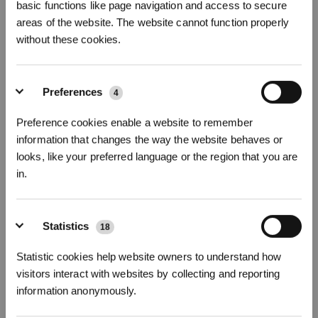
Staubsaugern ist ihre Größe; sie müssen separat verstaut werden.
basic functions like page navigation and access to secure
Das ist kein Problem, wenn die Einrichtung deiner Wohnung eine
areas of the website. The website cannot function properly
Speisekammer zulässt. In einer Einzimmerwohnung zum Beispiel
without these cookies.
ist es jedoch wesentlich schwieriger, solche Haushaltsgeräte zu
finden und zu lagern. Ein winziger Staubsaugerroboter ist in dieser
Hinsicht wesentlich praktischer, weil er weniger Platz einnimmt.
Preferences
4
ECOVACS DEEBOT: Der beste
Preference cookies enable a website to remember
information that changes the way the website behaves or
Saugroboter mit Wischfunktion
looks, like your preferred language or the region that you are
in.
ECOVACS ist auf die Entwicklung und Herstellung von
* Registrieren und Belohnungen sichern
Staubsaugerrobotern und anderen intelligenten
Haushaltsprodukten spezialisiert. Unsere Produktpalette umfasst
Statistics
18
Modelle für jeden Geldbeutel. Und wir sind ständig auf der Suche
nach technologischen Fortschritten. Hier sind einige Merkmale, die
Statistic cookies help website owners to understand how
den ECOVACS DEEBOT auf dem Markt auszeichnen.
visitors interact with websites by collecting and reporting
information anonymously.
Automatisches Waschen und Trocknen von