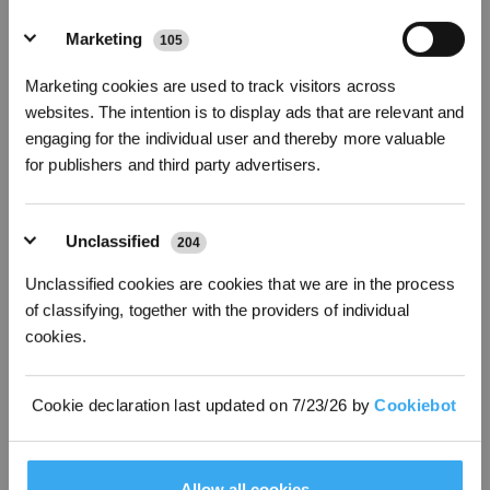
Wischbezügen
Marketing
105
Abonnieren
Um ein völlig freihändiges Reinigungserlebnis zu erreichen, sind
neuere ECOVACS DEEBOTs, zum Beispiel der
DEEBOT X1 OMNI
,
Marketing cookies are used to track visitors across
*Neu registrierte Benutzer können 3000 Punkte verwenden, um einen Rabatt von 30
mit der All-in-One OMNI-Station ausgestattet. Sie trennt sauberes
websites. The intention is to display ads that are relevant and
€ auf ihre erste Bestellung zu erhalten, wenn die Zahlung 1000 € überschreitet.
Wasser vom Abwasser, ermöglicht das automatische Waschen und
engaging for the individual user and thereby more valuable
Trocknen der Wischbezüge und füllt selbstständig sauberes
for publishers and third party advertisers.
Wasser nach.
Unclassified
204
Unclassified cookies are cookies that we are in the process
of classifying, together with the providers of individual
cookies.
Cookie declaration last updated on 7/23/26 by
Cookiebot
Allow all cookies