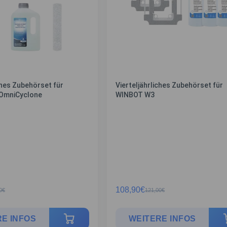
ches Zubehörset für
Vierteljährliches Zubehörset für
OmniCyclone
WINBOT W3
108,90
€
0
€
121,00
€
E INFOS
WEITERE INFOS