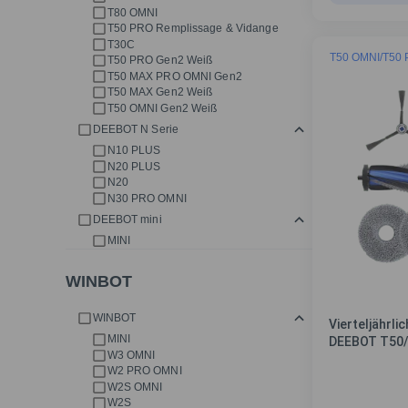
T80 OMNI
T50 PRO Remplissage & Vidange
T30C
T50 OMNI/T50
T50 PRO Gen2 Weiß
T50 MAX PRO OMNI Gen2
T50 MAX Gen2 Weiß
T50 OMNI Gen2 Weiß
DEEBOT N Serie
N10 PLUS
N20 PLUS
N20
N30 PRO OMNI
DEEBOT mini
MINI
WINBOT
WINBOT
Vierteljährli
MINI
DEEBOT T50
W3 OMNI
W2 PRO OMNI
W2S OMNI
W2S