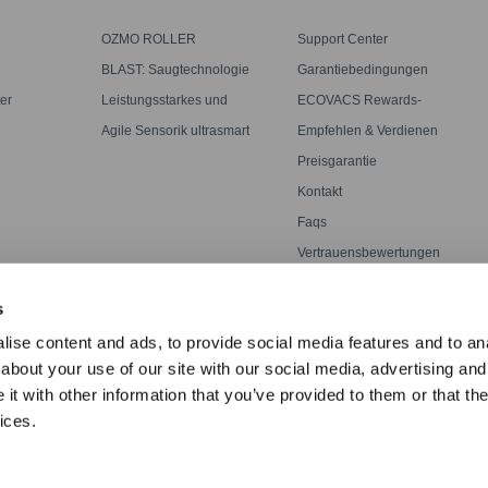
OZMO ROLLER
Support Center
oter
Wischwalze
BLAST: Saugtechnologie
Garantiebedingungen
ter
mit großem Luftstrom
er
Leistungsstarkes und
ECOVACS Rewards-
genaues Mähen mit Tempo
MITGLIEDSCHAFTSBEDINGU
Agile Sensorik ultrasmart
Empfehlen & Verdienen
optimale Reichweite
Preisgarantie
Kontakt
Faqs
Vertrauensbewertungen
Bestellanfrage
s
ise content and ads, to provide social media features and to anal
about your use of our site with our social media, advertising and
t with other information that you’ve provided to them or that the
ices.
rklärung zur Barrierefreiheit