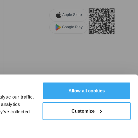
Apple Store
Google Play
NGEN
Allow all cookies
yse our traffic.
 analytics
Customize
y’ve collected
Cookie Set
|
Standort ändern
DE