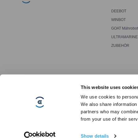
DEEBOT
Saug-/Wischrob
WINBOT
Fensterputzrobo
GOAT Mährobot
ULTRAMARINE
ZUBEHÖR
This website uses cookie
We use cookies to personal
We also share information 
partners who may combine i
Copyright ©2026 ECOVACS Alle Rechte vorbehalten.
from your use of their serv
Datenschutzerklärung
·
AGB
·
Nutzungsbedingungen
·
Impressum
·
E
Show details