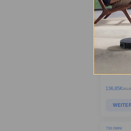
Vierteljährli
DEEBOT X11
136,85
€
161,0
WEITER
T30 OMNI