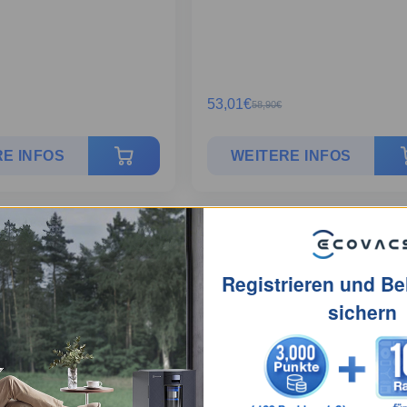
53,01
€
58,90
€
E INFOS
WEITERE INFOS
X9 PRO OMNI
Registrieren und B
sichern