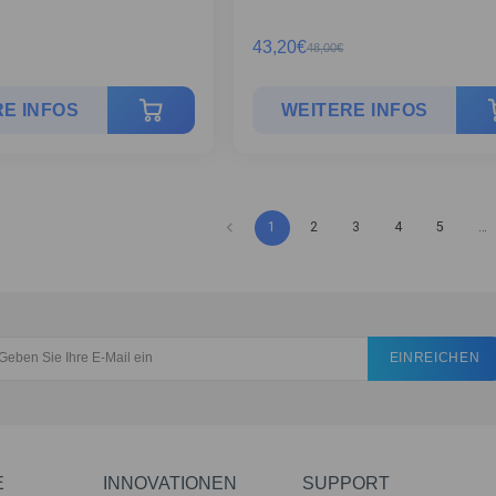
43,20
€
48,00
€
E INFOS
WEITERE INFOS
1
2
3
4
5
…
EINREICHEN
E
INNOVATIONEN
SUPPORT