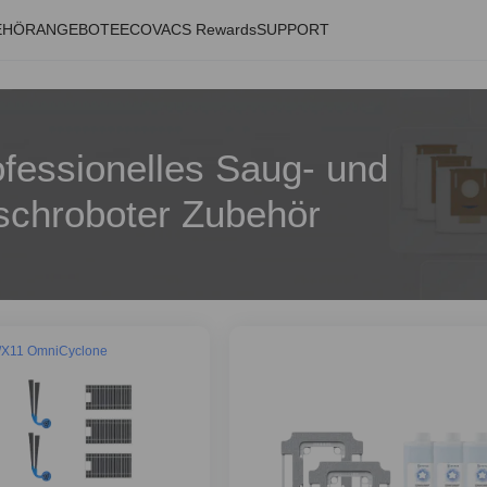
EHÖR
ANGEBOTE
ECOVACS Rewards
SUPPORT
fessionelles Saug- und
schroboter Zubehör
X11 OmniCyclone