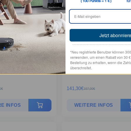
ches Zubehörset für
Vierteljährliches Zubehörset für
 PRO OMNI
DEEBOT X9 PRO OMNI
Jetzt abonnier
*Neu registrierte Benutzer können 30
verwenden, um einen Rabatt von 30 € a
Bestellung zu erhalten, wenn die Zah
überschreitet.
141,30
€
0
€
157,00
€
E INFOS
WEITERE INFOS