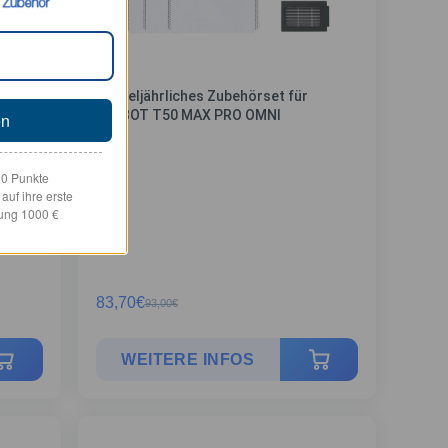
Vierteljährliches Zubehörset für
DEEBOT T50 MAX PRO OMNI
en
00 Punkte
uf ihre erste
lung 1000 €
83,70
€
93,00
€
WEITERE INFOS