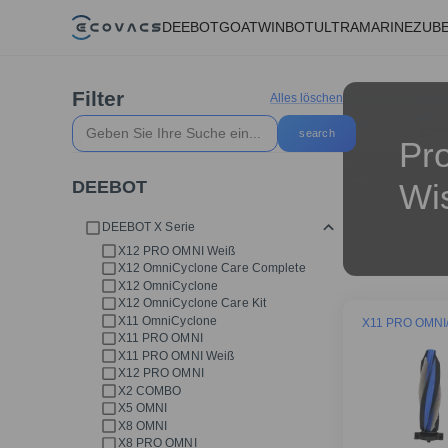
DEEBOT
GOAT
WINBOT
ULTRAMARINE
ZUB
Filter
Alles löschen
search
Pro
DEEBOT
Wi
DEEBOT X Serie
X12 PRO OMNI Weiß
X12 OmniCyclone Care Complete
X12 OmniCyclone
X12 OmniCyclone Care Kit
X11 OmniCyclone
X11 PRO OMNI/
X11 PRO OMNI
X11 PRO OMNI Weiß
X12 PRO OMNI
X2 COMBO
X5 OMNI
X8 OMNI
X8 PRO OMNI