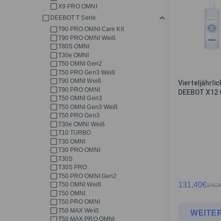
X9 PRO OMNI
DEEBOT T Serie
T90 PRO OMNI Care Kit
T90 PRO OMNI Weiß
T80S OMNI
T30e OMNI
T50 OMNI Gen2
T50 PRO Gen3 Weiß
T90 OMNI Weiß
Vierteljährli
T90 PRO OMNI
DEEBOT X12 
T50 OMNI Gen3
T50 OMNI Gen3 Weiß
T50 PRO Gen3
T30e OMNI Weiß
T10 TURBO
T30 OMNI
T30 PRO OMNI
T30S
T30S PRO
T50 PRO OMNI Gen2
131,40
€
T50 OMNI Weiß
146,0
T50 OMNI
T50 PRO OMNI
T50 MAX Weiß
WEITER
T50 MAX PRO OMNI