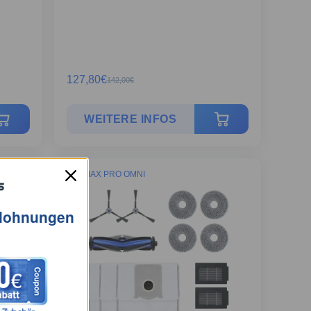
127,80
€
142,00
€
WEITERE INFOS
T50 MAX PRO OMNI
elohnungen