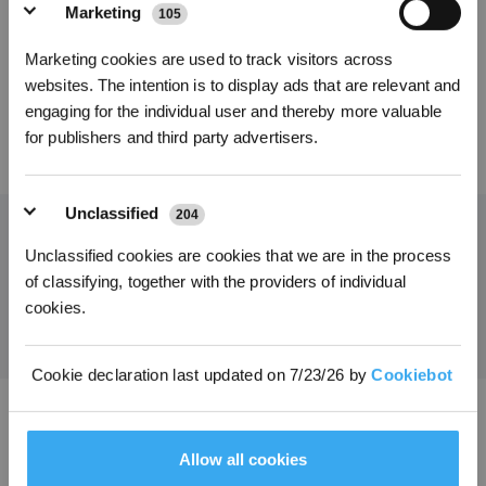
Marketing
105
Reinigungstücher x
Abonnieren
2 paare für DEEBOT
Marketing cookies are used to track visitors across
X2/T20/X1 OMNI
*Neu registrierte Benutzer können 3000 Punkte verwenden, um einen Rabatt von 30
websites. The intention is to display ads that are relevant and
€ auf ihre erste Bestellung zu erhalten, wenn die Zahlung 1000 € überschreitet.
engaging for the individual user and thereby more valuable
for publishers and third party advertisers.
29,00
€
Unclassified
204
Unclassified cookies are cookies that we are in the process
Holen Sie sich die neuesten Nachrichten von ECOVACS
of classifying, together with the providers of individual
EINREICHEN
cookies.
Cookie declaration last updated on 7/23/26 by
Cookiebot
ECOVACS App herunterladen
Allow all cookies
PRODUKTE