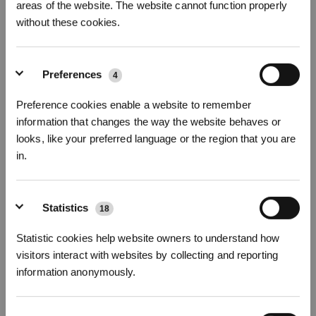
areas of the website. The website cannot function properly
Fotos
without these cookies.
Reinigungstücher x 2 paare für DEEBOT
X2/T20/X1 OMNI
Preferences
4
Für DEEBOT X2 OMNI/X1 OMNI/T20 OMNI/T20e OMNI/X1 TURBO/X1e
OMNI/T10 TURBO
Preference cookies enable a website to remember
information that changes the way the website behaves or
Wichtige Produktmerkmale
looks, like your preferred language or the region that you are
Kompatibel mit
DEEBOT X2 OMNI/X1 OMNI/T20 OMNI/T20e OMNI/X1
in.
TURBO/X1e OMNI/T10 TURBO
* Registrieren und Belohnungen sichern
Verwenden Sie OZMO Turbo 2.0 , rotierende Wischen Boden unter Druck,
kann es effektiv zu entfernen hartnäckige Flecken, decken die Kanten und
Statistics
18
Ecken.
Leicht abwaschbar und mehrfach wiederverwendbar
Statistic cookies help website owners to understand how
Empfohlene Austauschhäufigkeit: Alle 1-2 Monate
Material: Chenille
visitors interact with websites by collecting and reporting
Eine Packung enthält:
information anonymously.
Wiederverwendbare Reinigungstücher x 2 Paare (4 Stk)
Modellvariante wählen