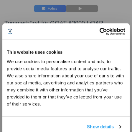
Fotos
Trimmerbürst für GOAT A3000 LiDAR
PRO/A1600 LiDAR PRO/O1200 LiDAR PRO
A3000 LiDAR PRO/A1600 LiDAR PRO/O1200 LiDAR PRO
Wichtige Produktmerkmale
This website uses cookies
Trimmerbürste für GOAT O1200/A1600/A3000 LiDAR PRO; Inhalt: 3x
We use cookies to personalise content and ads, to
Trimmerbürste (schwarz)
* Registrieren und Belohnungen sichern
provide social media features and to analyse our traffic.
Das Kit enthält zwei Anti-Spritz-Trimmerbürsten, die Grasreste und
We also share information about your use of our site with
Schmutz zuverlässig davon abhalten, auf das Robotergehäuse und die
our social media, advertising and analytics partners who
Sensoren zu treffen. Dank des einfachen Montage- und
Demontageprozesses lassen sich die Bürste im Handumdrehen
may combine it with other information that you’ve
austauschen.
provided to them or that they’ve collected from your use
Das Kit ist kompatibel mit GOAT LiDAR PRO Modellen.
of their services.
Modellvariante wählen
Trimmerbürst für
Show details
GOAT A3000 LiDAR
Abonnieren