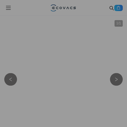
1
/
1