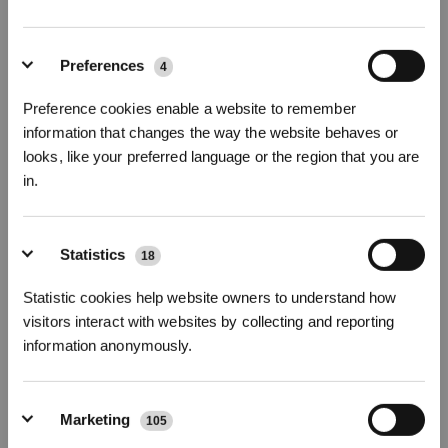
Fotos
Preferences
4
Ersatzset für DEEBOT X11 Familie/T80S
X11 PRO OMNI/X11 OmniCyclone/T80S
Preference cookies enable a website to remember
information that changes the way the website behaves or
Wichtige Produktmerkmale
looks, like your preferred language or the region that you are
Inhalt:
in.
1x Anti-Verwicklungsbürste
* Registrieren und Belohnungen sichern
2x Seitenbürsten
3x Antibakterieller Filter
Statistics
18
Anti-Verwicklungsbürste: Kein Aufdrehen von Haaren, für mühelose
Reinigung und minimalen Wartungsaufwand
Statistic cookies help website owners to understand how
Seitenbürsten: Sauberer, flexibler und effizienter
visitors interact with websites by collecting and reporting
Antibakterieller Filter: M6-Filtermaterial für effiziente und langlebige Filterung
information anonymously.
Modellvariante wählen
Ersatzset für
DEEBOT X11
Marketing
105
Abonnieren
Familie/T80S