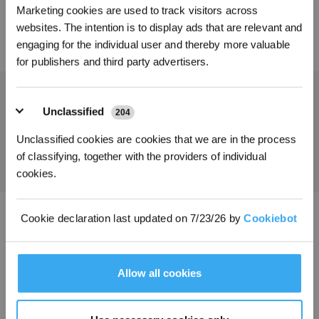
Marketing cookies are used to track visitors across
*Neu registrierte Benutzer können 3000 Punkte verwenden, um einen Rabatt von 30
websites. The intention is to display ads that are relevant and
€ auf ihre erste Bestellung zu erhalten, wenn die Zahlung 1000 € überschreitet.
45,00
€
engaging for the individual user and thereby more valuable
for publishers and third party advertisers.
Unclassified
204
Holen Sie sich die neuesten Nachrichten von ECOVACS
Unclassified cookies are cookies that we are in the process
EINREICHEN
of classifying, together with the providers of individual
cookies.
Cookie declaration last updated on 7/23/26 by
Cookiebot
ECOVACS App herunterladen
PRODUKTE
Allow all cookies
INNOVATIONEN