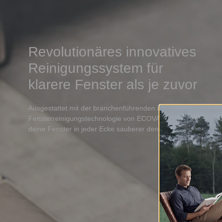
Revolutionäres innovatives
Reinigungssystem für
klarere Fenster als je zuvor
Ausgestattet mit der branchenführenden innovativen
Fensterreinigungstechnologie von ECOVACS strahlen
deine Fenster in jeder Ecke sauberer denn je.