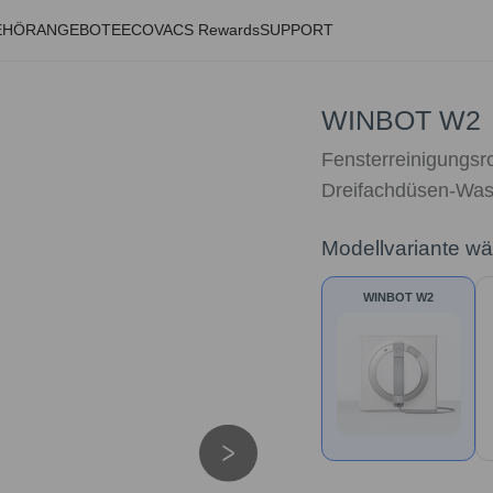
EHÖR
ANGEBOTE
ECOVACS Rewards
SUPPORT
WINBOT W2
Fensterreinigungsr
Dreifachdüsen-Was
Modellvariante w
WINBOT W2