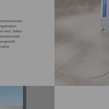
r
Synchronriemen
ngetrieben,
t wird. Selbst
Wasserkontakt
ergestellt,
hmäßig