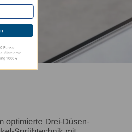
en
00 Punkte
uf ihre erste
lung 1000 €
 optimierte Drei-Düsen-
kel-Sprühtechnik mit