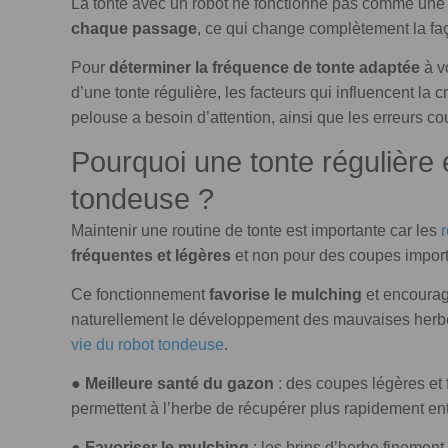
La tonte avec un robot ne fonctionne pas comme une 
chaque passage
, ce qui change complètement la faç
Pour
déterminer la fréquence de tonte adaptée
à v
d’une tonte régulière, les facteurs qui influencent la
pelouse a besoin d’attention, ainsi que les erreurs cou
Pourquoi une tonte régulière 
tondeuse ?
Maintenir une routine de tonte est importante car les
fréquentes et légères
et non pour des coupes impor
Ce fonctionnement
favorise le mulching
et encourag
naturellement le développement des mauvaises herb
vie du robot tondeuse
.
●
Meilleure santé du gazon
: des coupes légères et f
permettent à l’herbe de récupérer plus rapidement ent
●
Favoriser le mulching
: les brins d’herbe finemen