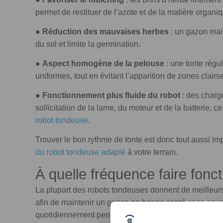
permet de restituer de l’azote et de la matière organiq
●
Réduction des mauvaises herbes
: un gazon mai
du sol et limite la germination.
●
Aspect homogène de la pelouse
: une tonte régu
uniformes, tout en évitant l’apparition de zones clair
●
Fonctionnement plus fluide du robot
: des charge
sollicitation de la lame, du moteur et de la batterie, c
robot tondeuse
.
Trouver le bon rythme de tonte est donc tout aussi im
du robot tondeuse adapté
à votre terrain.
À quelle fréquence faire fonc
La plupart des robots tondeuses donnent de meilleurs 
afin de maintenir un gazon en bonne santé sans coup
quotidiennement pendant les périodes de forte crois