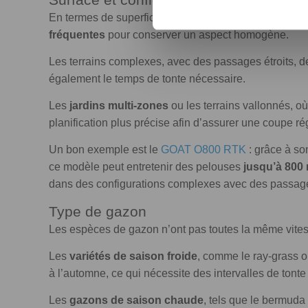
En termes de superficie,
les grandes pelouses néce
fréquentes
pour conserver un aspect homogène.
Les terrains complexes, avec des passages étroits, d
également le temps de tonte nécessaire.
Les
jardins multi-zones
ou les terrains vallonnés, où
planification plus précise afin d’assurer une coupe ré
Un bon exemple est le
GOAT O800 RTK
: grâce à so
ce modèle peut entretenir des pelouses
jusqu’à 800
dans des configurations complexes avec des passag
Type de gazon
Les espèces de gazon n’ont pas toutes la même vites
Les
variétés de saison froide
, comme le ray-grass o
à l’automne, ce qui nécessite des intervalles de tonte 
Les
gazons de saison chaude
, tels que le bermuda