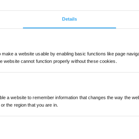
u type de gazon et des conditions météorologiques,
 plus d’un tiers de la hauteur du brin d’herbe à chaque
Details
nte
selon les périodes de l’année.
make a website usable by enabling basic functions like page navig
 à 2 jours
he website cannot function properly without these cookies.
 3 fois par semaine
Inscrivez-vous et r
le a website to remember information that changes the way the webs
or the region that you are in.