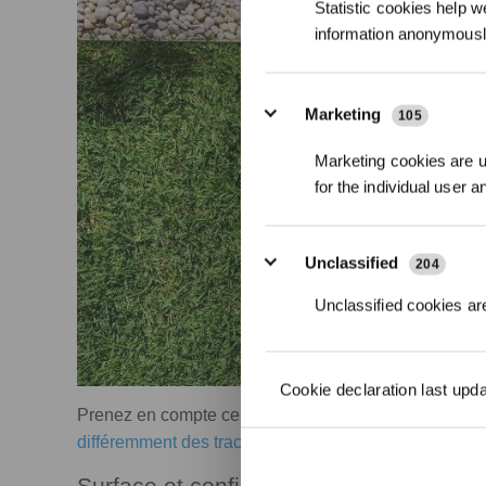
Statistic cookies help w
information anonymousl
Marketing
105
Marketing cookies are us
for the individual user 
Unclassified
204
Unclassified cookies are
Cookie declaration last upd
Prenez en compte certains facteurs pour définir votre 
différemment des tracteurs tondeuses
et des autres m
Surface et configuration du jardin