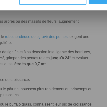
ssitent naturellement des sessions plus
es arbres ou des massifs de fleurs, augmentent
 le
robot tondeuse doit gravir des pentes
, exigent une
gulière.
n design fin et à sa détection intelligente des bordures,
 m²
, grimper des pentes raides
jusqu’à 24°
et évoluer
1
es aussi
étroits que 0,7 m
.
se de croissance.
u le pâturin, poussent plus rapidement au printemps et
plus courts.
 ou le buffalo grass, connaissent leur pic de croissance