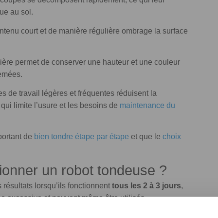
ue au sol.
ntenu court et de manière régulière ombrage la surface
lière permet de conserver une hauteur et une couleur
semées.
s de travail légères et fréquentes réduisent la
e qui limite l’usure et les besoins de
maintenance du
portant de
bien tondre étape par étape
et que le
choix
tionner un robot tondeuse ?
résultats lorsqu’ils fonctionnent
tous les 2 à 3 jours
,
e excessive et peuvent même être utilisés
sance.