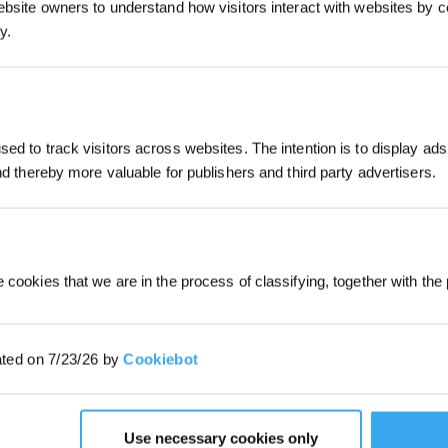
ebsite owners to understand how visitors interact with websites by co
y.
S'INSCRIRE
*Les nouveaux inscrits peuvent utiliser 3
ed to track visitors across websites. The intention is to display ads
obtenir une réduction de 30 € sur leur pr
commande lorsque le paiement dépasse 
and thereby more valuable for publishers and third party advertisers.
 cookies that we are in the process of classifying, together with the 
ated on 7/23/26 by
Cookiebot
routine de tonte, car les
robots tondeuses fonctionnent
odèles traditionnels.
Use necessary cookies only