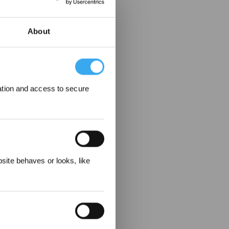
About
ation and access to secure
ecevez
ite behaves or looks, like