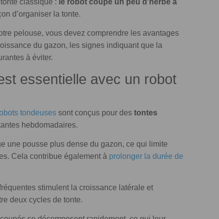
tonte classique :
le robot coupe un peu d’herbe à
on d’organiser la tonte.
otre pelouse, vous devez comprendre les avantages
 croissance du gazon, les signes indiquant que la
rantes à éviter.
est essentielle avec un robot
robots tondeuses
sont conçus pour des
tontes
tantes hebdomadaires.
e une pousse plus dense du gazon, ce qui limite
es. Cela contribue également à
prolonger la durée de
réquentes stimulent la croissance latérale et
re deux cycles de tonte.
t coupés se décomposent rapidement, ce qui leur