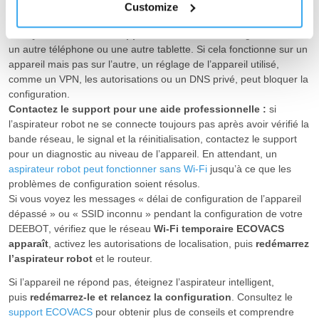
de passe sont corrects, et évitez les SSID masqués pendant la
Customize
configuration.
Essayez avec un autre appareil :
effectuez la configuration avec
un autre téléphone ou une autre tablette. Si cela fonctionne sur un
appareil mais pas sur l’autre, un réglage de l’appareil utilisé,
comme un VPN, les autorisations ou un DNS privé, peut bloquer la
configuration.
Contactez le support pour une aide professionnelle :
si
l’aspirateur robot ne se connecte toujours pas après avoir vérifié la
bande réseau, le signal et la réinitialisation, contactez le support
pour un diagnostic au niveau de l’appareil. En attendant, un
aspirateur robot peut fonctionner sans Wi-Fi
jusqu’à ce que les
problèmes de configuration soient résolus.
Si vous voyez les messages « délai de configuration de l’appareil
dépassé » ou « SSID inconnu » pendant la configuration de votre
DEEBOT, vérifiez que le réseau
Wi-Fi temporaire ECOVACS
apparaît
, activez les autorisations de localisation, puis
redémarrez
l’aspirateur robot
et le routeur.
Si l’appareil ne répond pas, éteignez l’aspirateur intelligent,
puis
redémarrez-le et relancez la configuration
. Consultez le
support ECOVACS
pour obtenir plus de conseils et comprendre