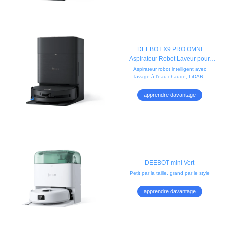
DEEBOT X9 PRO OMNI
Aspirateur Robot Laveur pour
Animaux (Puissant, Vidage,
Aspirateur robot intelligent avec
lavage à l’eau chaude, LiDAR,
Tapis)
nettoyage des bords et détection
d'obstacles. Idéal pour les poils
apprendre davantage
d’animaux.
DEEBOT mini Vert
Petit par la taille, grand par le style
apprendre davantage