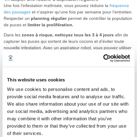
Une fois l’infestation maîtrisée, vous pouvez réduire la
fréquence
des passages
et n’aspirer qu’une fois par semaine pour l’entretien.
Respecter un
planning régulier
permet de contrôler la population
de puces et
limiter la prolifération.
Dans les
zones à risque, nettoyez tous les 3 à 4 jours
afin de
capturer les puces qui sortent de leurs cocons et d’éviter toute
nouvelle infestation. Avec un aspirateur robot, vous pouvez utiliser
votre téléphone ou votre tablette pour
programmer des heures
de nettoyage
spécifiques dans des zones ciblées.
5. Vider le bac à poussière immédiatement
Videz rapidement le bac à poussière
de votre aspirateur robot
This website uses cookies
après chaque session de nettoyage pour éviter que des puces
ne
We use cookies to personalise content and ads, to
s’échappent et ne rentrent dans votre foyer.
provide social media features and to analyse our traffic.
Pour les aspirateurs avec sac,
fermez le sac hermétiquement
We also share information about your use of our site with
avant de le jeter
. Pour les modèles sans sac, lavez le bac à l’eau
our social media, advertising and analytics partners who
puis laissez-le sécher complètement.
may combine it with other information that you’ve
N’oubliez pas de jeter la poussière et les débris dans une
provided to them or that they’ve collected from your use
poubelle extérieure
avec un couvercle bien fermé pour
of their services.
qu’aucune puce ne puisse s’échapper
et provoquer une