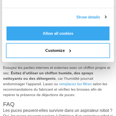
nouvelle infestation.
À lire aussi :
Aspirateur avec ou sans sac : Lequel choisir ?
Show details
6. Nettoyer votre aspirateur robot
Lorsque vous passez l’aspirateur, les puces, leurs œufs et divers
débris peuvent s’accrocher aux brosses, aux roues et aux filtres. Il
Allow all cookies
faut donc impérativement nettoyer ces éléments après chaque
utilisation, en particulier en cas d’invasion. Un
nettoyage régulier
permet également de maintenir de bonnes performances pour
Customize
éliminer les nuisibles en toute sécurité et de
prolonger la durée de
vie de l’aspirateur
.
Essuyez les parties internes et externes avec un chiffon propre et
sec.
Évitez d’utiliser un chiffon humide, des sprays
nettoyants ou des détergents
, car l’humidité pourrait
endommager l’appareil. Lavez ou
remplacez les filtres
selon les
recommandations du fabricant et vérifiez les brosses afin de
repérer la présence de déjections de puces.
FAQ
Les puces peuvent-elles survivre dans un aspirateur robot ?
Oui, les puces peuvent survivre à l’intérieur d’un aspirateur robot si