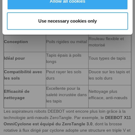
Allow all cookies
et décoller la saleté des tapis. La brosse-rouleau moderne
combine aujourd’hui des poils souples, des ailettes en silicone et
un moteur intégré pour améliorer l’efficacité du nettoyage.
Use necessary cookies only
Caractéristiques
Barre batteuse
Brosse-rouleau
Rouleau flexible et
Conception
Poils rigides ou métal
motorisé
Tapis épais à poils
Idéal pour
Tous types de tapis
longs
Compatibilité avec
Peut rayer les sols
Douce sur les tapis et
les sols
durs
les sols durs
Excellente pour la
Efficacité de
Nettoyage plus
saleté incrustée dans
nettoyage
efficace, anti-nœuds
les tapis
Les aspirateurs robots DEEBOT vont encore plus loin grâce à la
technologie anti-nœuds ZeroTangle. Par exemple, le
DEEBOT X11
OmniCyclone est équipé du ZeroTangle 3.0
, dont la brosse
rotative à flux dirigé par cyclone adopte une structure en triple V et