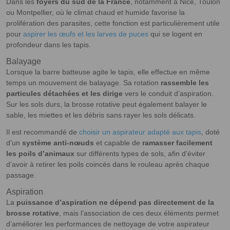
Dans les
foyers du sud de la France
, notamment à Nice, Toulon
ou Montpellier, où le climat chaud et humide favorise la
prolifération des parasites, cette fonction est particulièrement utile
pour
aspirer les œufs et les larves de puces
qui se logent en
profondeur dans les tapis.
Balayage
Lorsque la barre batteuse agite le tapis, elle effectue en même
temps un mouvement de balayage. Sa rotation
rassemble les
particules détachées et les dirige
vers le conduit d’aspiration.
Sur les sols durs, la brosse rotative peut également balayer le
sable, les miettes et les débris sans rayer les sols délicats.
Il est recommandé de
choisir un aspirateur adapté aux tapis
, doté
d’un
système anti-nœuds
et capable de
ramasser facilement
les poils d’animaux
sur différents types de sols, afin d’éviter
d’avoir à retirer les poils coincés dans le rouleau après chaque
passage.
Aspiration
La
puissance d’aspiration ne dépend pas directement de la
brosse rotative
, mais l’association de ces deux éléments permet
d’améliorer les performances de nettoyage de votre aspirateur