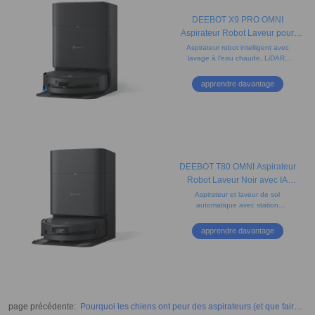
DEEBOT X9 PRO OMNI
Aspirateur Robot Laveur pour
Animaux (Puissant, Vidage,
Aspirateur robot intelligent avec
lavage à l’eau chaude, LiDAR,
Tapis)
nettoyage des bords et détection
d'obstacles. Idéal pour les poils
apprendre davantage
d’animaux.
DEEBOT T80 OMNI Aspirateur
Robot Laveur Noir avec IA
(Puissant, Tapis, Bords)
Aspirateur et laveur de sol
automatique avec station
compacte, brosses anti-nœuds,
lavage à l'eau chaude et détection
apprendre davantage
des taches par IA.
page précédente
:
Pourquoi les chiens ont peur des aspirateurs (et que faire