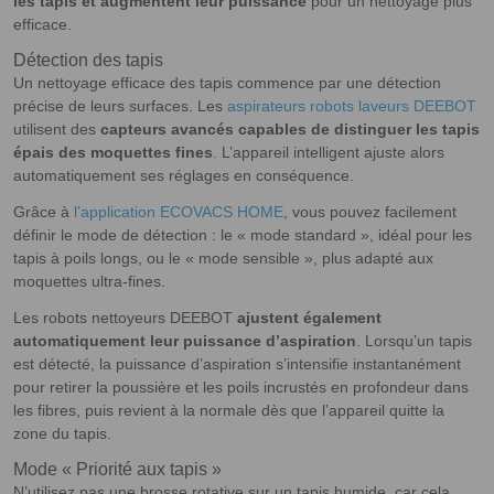
les tapis et augmentent leur puissance
pour un nettoyage plus
efficace.
Détection des tapis
Un nettoyage efficace des tapis commence par une détection
précise de leurs surfaces. Les
aspirateurs robots laveurs DEEBOT
utilisent des
capteurs avancés capables de distinguer les tapis
épais des moquettes fines
. L’appareil intelligent ajuste alors
automatiquement ses réglages en conséquence.
Grâce à
l’application ECOVACS HOME
, vous pouvez facilement
définir le mode de détection : le « mode standard », idéal pour les
tapis à poils longs, ou le « mode sensible », plus adapté aux
moquettes ultra-fines.
Les robots nettoyeurs DEEBOT
ajustent également
automatiquement leur puissance d’aspiration
. Lorsqu’un tapis
est détecté, la puissance d’aspiration s’intensifie instantanément
pour retirer la poussière et les poils incrustés en profondeur dans
les fibres, puis revient à la normale dès que l’appareil quitte la
zone du tapis.
Mode « Priorité aux tapis »
N’utilisez pas une brosse rotative sur un tapis humide, car cela