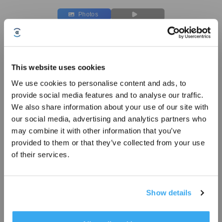
Photos
Filtres Antibactériens* pour DEEBOT T30/T30e
Pour T30 OMNI/T30 PRO OMNI/T30S/T30S PRO/T30S COMBO/T30S
COMBO COMPLETE/T30e
This website uses cookies
Les points forts
We use cookies to personalise content and ads, to
provide social media features and to analyse our traffic.
Filtre antibactérien
x 3pcs
Inscrivez-vous et recevez
*ECOVACS DEEBOT Filtre Antibactérien est un article traité.
We also share information about your use of our site with
ECOVACS DEEBOT
Filtre Antibactérien
contient des substances actives
our social media, advertising and analytics partners who
telles que le nitrate d'argent (CAS No.:7761-88-8, EC NO.:231-853-9) et le
may combine it with other information that you’ve
PHMB (CAS No.:32289-58-0 et 1802181-67-4).
Numéro de modèle
provided to them or that they’ve collected from your use
of their services.
Filtres
Antibactériens* pour
DEEBOT T30/T30e
Show details
S'INSCRIRE
14,90
€
* Les nouveaux inscrits peuvent utiliser 3000 points pour obtenir une réduction de 30