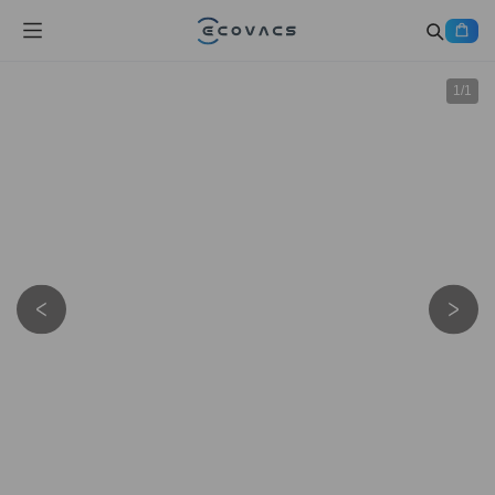
1
/
1