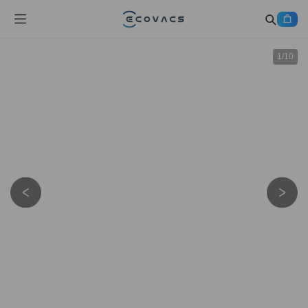
1
/
10