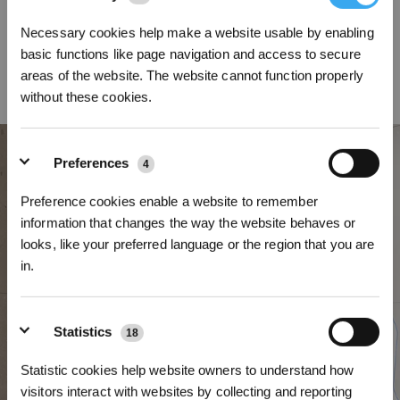
Le système d'ascension intelligent est alimenté par une courroie
synchronisée améliorée avec une haute résistance à l'eau et à la friction,
Necessary cookies help make a website usable by enabling
garantissant ainsi un déplacement stable sans glissement. Même lors de
basic functions like page navigation and access to secure
l'essuyage humide, la roue motrice externe réduit le contact avec l'eau et
areas of the website. The website cannot function properly
offre une plus grande stabilité lors de l'ascension. Ensemble, ces fonctions
without these cookies.
permettent au WINBOT W2S OMNI de se déplacer sans à-coups et de
manière stable à tout moment.
Preferences
4
Preference cookies enable a website to remember
information that changes the way the website behaves or
looks, like your preferred language or the region that you are
in.
Inscrivez-vous et recevez
Statistics
18
Statistic cookies help website owners to understand how
visitors interact with websites by collecting and reporting