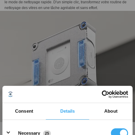
le mode de nettoyage rapide. D'un simple clic, transformez votre routine de
nettoyage des vitres en une tâche agréable et sans effort.
Consent
Details
About
Details
Système d'ascension intelligent pour éviter de glisser
Necessary
25