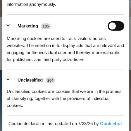
information anonymously.
Plusieurs modes de nettoyage à portée de main avec
Marketing
105
S'INSCRIRE
l'application ECOVACS HOME
Marketing cookies are used to track visitors across
Le WINBOT W2S OMNI est doté d'une nouvelle télécommande
* Les nouveaux inscrits peuvent utiliser 3000 points pour obtenir une réduction de 30
€ sur leur première commande lorsque le paiement dépasse 1000 €.
websites. The intention is to display ads that are relevant and
omnidirectionnelle. Dites adieu aux déplacements dans quatre directions et
découvrez le mouvement à 360 degrés grâce à notre application ECOVACS
engaging for the individual user and thereby more valuable
HOME.
for publishers and third party advertisers.
Unclassified
204
Unclassified cookies are cookies that we are in the process
of classifying, together with the providers of individual
cookies.
Cookie declaration last updated on 7/23/26 by
Cookiebot