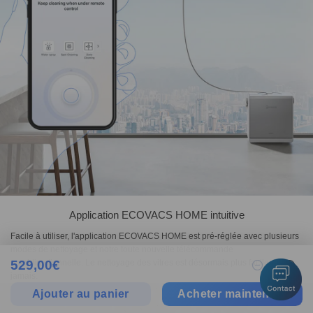
Application ECOVACS HOME intuitive
Facile à utiliser, l'application ECOVACS HOME est pré-réglée avec plusieurs
modes de nettoyage et notre toute nouvelle télécommande
529,00
€
omnidirectionnelle. Le nettoyage des vitres est désormais plus facile que
1
jamais.
Ajouter au panier
Acheter maintenant