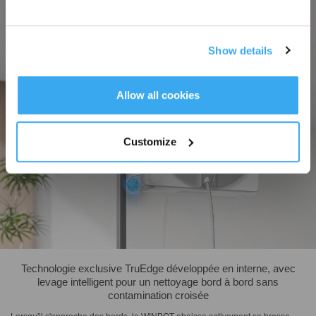
Show details
S'INSCRIRE
* Les nouveaux inscrits peuvent utiliser 3000 points pour obtenir une réduction de 30
€ sur leur première commande lorsque le paiement dépasse 1000 €.
Allow all cookies
Customize
Technologie exclusive TruEdge développée en interne, avec
levage intelligent pour un nettoyage bord à bord sans
contamination croisée