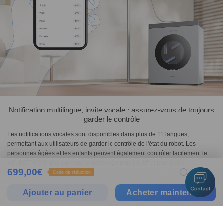
Notification multilingue, invite vocale : assurez-vous de toujours
garder le contrôle
Les notifications vocales sont disponibles dans plus de 11 langues,
permettant aux utilisateurs de garder le contrôle de l'état du robot. Les
personnes âgées et les enfants peuvent également contrôler facilement le
WINBOT W3 OMNI, qui rend le nettoyage plus intuitif et plus facile.
699,00
€
1
Code de réduction
Ajouter au panier
Acheter maintenant