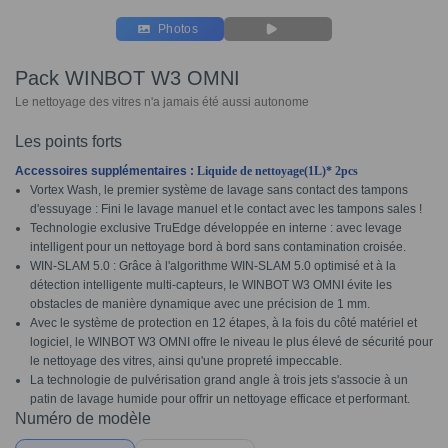
Photos
Pack WINBOT W3 OMNI
Le nettoyage des vitres n'a jamais été aussi autonome
Les points forts
Accessoires supplémentaires :
Liquide de nettoyage(1L)
* 2pc
s
Vortex Wash, le premier système de lavage sans contact des tampons
d'essuyage : Fini le lavage manuel et le contact avec les tampons sales !
Technologie exclusive TruEdge développée en interne : avec levage
intelligent pour un nettoyage bord à bord sans contamination croisée.
WIN-SLAM 5.0 : Grâce à l'algorithme WIN-SLAM 5.0 optimisé et à la
détection intelligente multi-capteurs, le WINBOT W3 OMNI évite les
obstacles de manière dynamique avec une précision de 1 mm.
Avec le système de protection en 12 étapes, à la fois du côté matériel et
logiciel, le WINBOT W3 OMNI offre le niveau le plus élevé de sécurité pour
le nettoyage des vitres, ainsi qu'une propreté impeccable.
La technologie de pulvérisation grand angle à trois jets s'associe à un
patin de lavage humide pour offrir un nettoyage efficace et performant.
Numéro de modèle