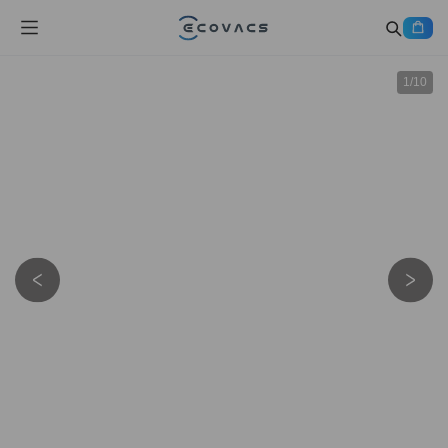
1
/
10