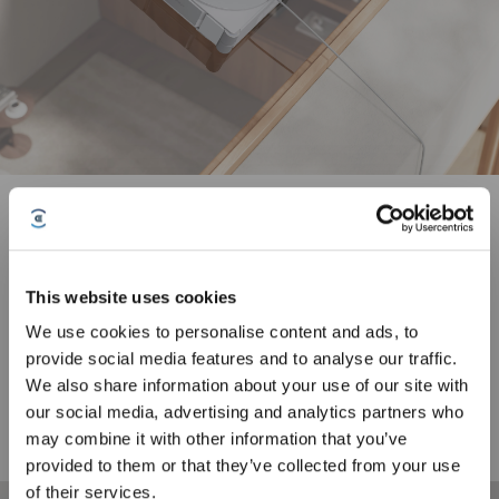
Triple innovation pour un nettoyage en profondeur : WIN-
SLAM 5.0, TruEdge et technologie de pulvérisation grand angle
à trois jets
Grâce à l'algorithme WIN-SLAM 5.0 optimisé, le WINBOT W3 OMNI s'adapte
This website uses cookies
intelligemment à divers scénarios de nettoyage avec une précision et une
polyvalence inégalées, pour répondre facilement à tous les besoins. La
We use cookies to personalise content and ads, to
technologie TruEdge atteint les bords et les coins avec une précision de
provide social media features and to analyse our traffic.
1,1 mm, tandis que la technologie améliorée de pulvérisation grand angle à
Inscrivez-vous et recevez
We also share information about your use of our site with
trois jets élimine les taches tenaces en un seul passage. Ensemble, ces
innovations offrent un nettoyage plus intelligent, plus en profondeur et sans
our social media, advertising and analytics partners who
tracas, pour des vitres éclatantes facilement.
may combine it with other information that you’ve
provided to them or that they’ve collected from your use
of their services.