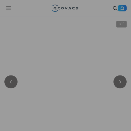
1
/
11