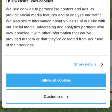
This website uses cookies
We use cookies to personalise content and ads, to
provide social media features and to analyse our traffic.
Inscrivez-vous et recevez
We also share information about your use of our site with
our social media, advertising and analytics partners who
may combine it with other information that you’ve
provided to them or that they’ve collected from your use
of their services.
Excellente montée des pentes avec franchissement d’obstacles
Surmonte tous les terrains exigeants en franchissant les pentes de 45 %
(24°), finies les zones difficiles d’accès pour un entretien complet de la
Show details
pelouse grâce au franchissement de barrières de 3 cm.
S'INSCRIRE
* Les nouveaux inscrits peuvent utiliser 3000 points pour obtenir une réduction de 30
€ sur leur première commande lorsque le paiement dépasse 1000 €.
Allow all cookies
Customize