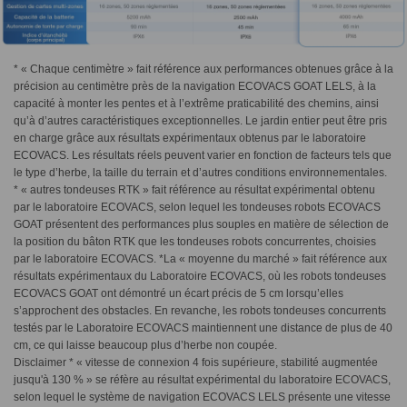
* « Chaque centimètre » fait référence aux performances obtenues grâce à la
précision au centimètre près de la navigation ECOVACS GOAT LELS, à la
capacité à monter les pentes et à l’extrême praticabilité des chemins, ainsi
qu’à d’autres caractéristiques exceptionnelles. Le jardin entier peut être pris
en charge grâce aux résultats expérimentaux obtenus par le laboratoire
ECOVACS. Les résultats réels peuvent varier en fonction de facteurs tels que
le type d’herbe, la taille du terrain et d’autres conditions environnementales.
* « autres tondeuses RTK » fait référence au résultat expérimental obtenu
par le laboratoire ECOVACS, selon lequel les tondeuses robots ECOVACS
GOAT présentent des performances plus souples en matière de sélection de
la position du bâton RTK que les tondeuses robots concurrentes, choisies
par le laboratoire ECOVACS. *La « moyenne du marché » fait référence aux
résultats expérimentaux du Laboratoire ECOVACS, où les robots tondeuses
ECOVACS GOAT ont démontré un écart précis de 5 cm lorsqu’elles
s’approchent des obstacles. En revanche, les robots tondeuses concurrents
testés par le Laboratoire ECOVACS maintiennent une distance de plus de 40
cm, ce qui laisse beaucoup plus d’herbe non coupée.
Disclaimer * « vitesse de connexion 4 fois supérieure, stabilité augmentée
jusqu'à 130 % » se réfère au résultat expérimental du laboratoire ECOVACS,
selon lequel le système de navigation ECOVACS LELS présente une vitesse