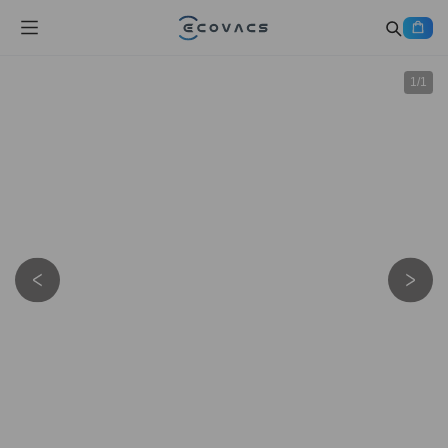
1
/
1