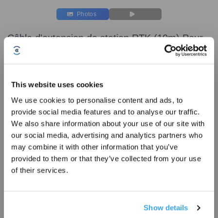
Photos
Câble d'extension de station RTK (10m) Pour
GOAT A1600 RTK/O1200 RTK/O800
RTK/O600 RTK
Pour GOAT A1600 RTK/O1200 RTK/O800 RTK/O600 RTK
This website uses cookies
Les points forts
We use cookies to personalise content and ads, to
Compatible avec
GOAT A1600 RTK/O1200 RTK/O800 RTK
/O600 RTK
provide social media features and to analyse our traffic.
Inscrivez-vous et recevez
Un paquet contient :
1 pièce
We also share information about your use of our site with
Le câble d'extension RTK de 10 mètres a été conçu pour permettre un
our social media, advertising and analytics partners who
placement flexible des stations RTK, de sorte qu'elles puissent être installées
may combine it with other information that you’ve
dans des endroits alternatifs, comme sur les toits ou sur les murs, plutôt qu'à
provided to them or that they’ve collected from your use
proximité de la station de recharge.
of their services.
Numéro de modèle
Câble d'extension de
station RTK (10m)
Show details
S'INSCRIRE
Pour GOAT A1600