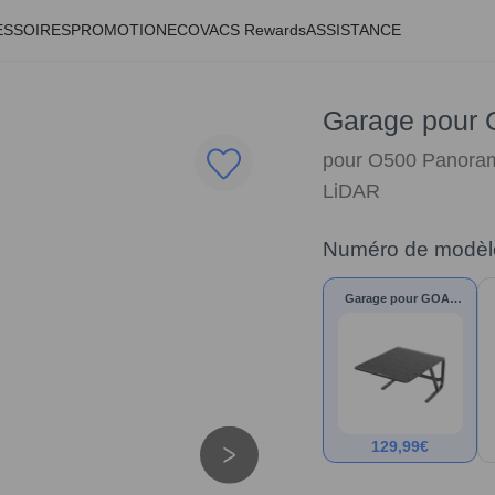
ESSOIRES
PROMOTION
ECOVACS Rewards
ASSISTANCE
Garage pour 
pour O500 Panor
LiDAR
Numéro de modèl
Garage pour GOAT
Série A/O
129,99
€