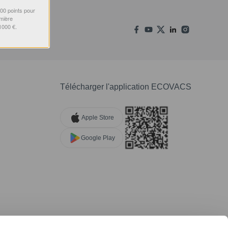
000 points pour
emière
1000 €.
Télécharger l'application ECOVACS
Apple Store
Google Play