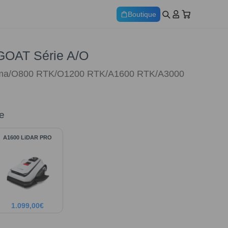
Boutique
GOAT Série A/O
ama/O800 RTK/O1200 RTK/A1600 RTK/A3000
e
A1600 LiDAR PRO
1.099,00
€