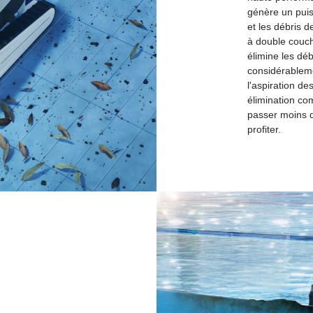
génère un puiss
et les débris d
à double couch
élimine les déb
considérableme
l'aspiration de
élimination co
passer moins d
profiter.