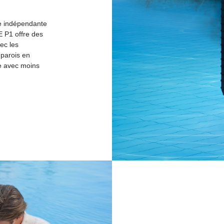
re indépendante
E P1 offre des
vec les
 parois en
e avec moins