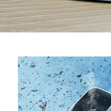
Un nettoyage minutieux,
sans effort
Doté de la technologie UltraPure révolutionnaire qui
aspire 300 L/min, l'ULTRAMARINE P1 décolle sans effort
les débris sur chaque surface et offre une eau d'une
limpidité cristalline grâce à son moteur haute
performance et à son canal S-Flow anti-obstruction
optimisé. Avec en plus quatre brosses rotatives
synchronisées et un filtre à double couche, il nettoie
minutieusement le fond et les parois de la piscine tout en
capturant aussi bien les gros débris que les particules