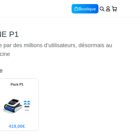
Boutique
E P1
ar des millions d’utilisateurs, désormais au
scine
e
Pack P1
419,00
€