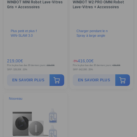
WINBOT MINI Robot Lave-Vitres
WINBOT W2 PRO OMNI Robot
Gris + Accessoires
Lave-Vitres + Accessoires
Plus petit et plus f
Charger pendant le n
WIN-SLAM 3.0
Spray à large angle
219,00
€
416,00
€
-5%
Prix le plus bas des 30 derniers jours:
219,00
€
Prix le plus bas des 30 derniers jours:
439,00
€
SRP:
328,00
€
-33%
SRP:
642,00
€
-35%
EN SAVOIR PLUS
EN SAVOIR PLUS
Nouveau