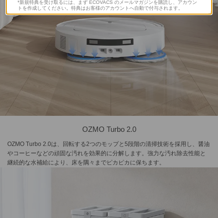
*新規特典を受け取るには、まず ECOVACS のメールマガジンを購読し、アカウン
トを作成してください。特典はお客様のアカウントへ自動で付与されます。
OZMO Turbo 2.0
OZMO Turbo 2.0は、回転する2つのモップと5段階の清掃技術を採用し、醤油
やコーヒーなどの頑固な汚れを効果的に分解します。強力な汚れ除去性能と
継続的な水補給により、床を隅々までピカピカに保ちます。