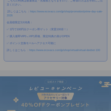
こちらの特典は数量限定・先着順となりますので、ご希望の方はお早めにご注
文ください。
詳しくはこちら ：
https://www.ecovacs.com/jp/shop/promotion/prime-day-sale-
2026
会員様限定3大特典：
✅ 1円で100円分クーポン即ゲット（実質100倍！）
✅ 購入後即VIP0→VIP1昇格、限定特典の扉がOPEN
✅ ポイント交換モールへアクセス可能に
詳しくはこちら ：
https://www.ecovacs.com/jp/shop/virtual/virtual-deebot-100