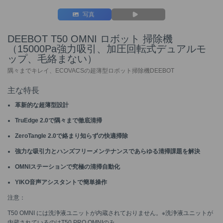
写真
DEEBOT T50 OMNI ロボット 掃除機
（15000Pa強力吸引、加圧回転式デュアルモ
ップ、毛絡まない）
隅々までキレイ、ECOVACSの超薄型ロボット掃除機DEEBOT
主な特長
革新的な超薄型設計
TruEdge 2.0で隅々まで徹底清掃
ZeroTangle 2.0で絡まり知らずの快適掃除
強力な吸引力とハンズフリーメンテナンスであらゆる清掃課題を解決
OMNIステーションで究極の清掃自動化
YIKO音声アシスタントで簡単操作
注意：
T50 OMNI には洗浄液ユニットが内蔵されておりません。※洗浄液ユニットが
内蔵されているのはT50 PRO OMNIのみ。