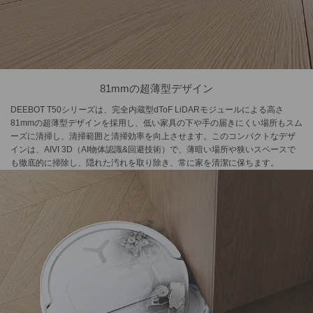
81mmの超薄型デザイン
DEEBOT T50シリーズは、完全内蔵型dToF LiDARモジュールによる高さ
81mmの超薄型デザインを採用し、低い家具の下や手の届きにくい場所もスム
ーズに清掃し、清掃範囲と清掃効率を向上させます。このコンパクトなデザ
インは、AIVI 3D（AI物体認識&回避技術）で、薄暗い場所や狭いスペースで
も徹底的に掃除し、隠れた汚れを取り除き、常に家を清潔に保ちます。