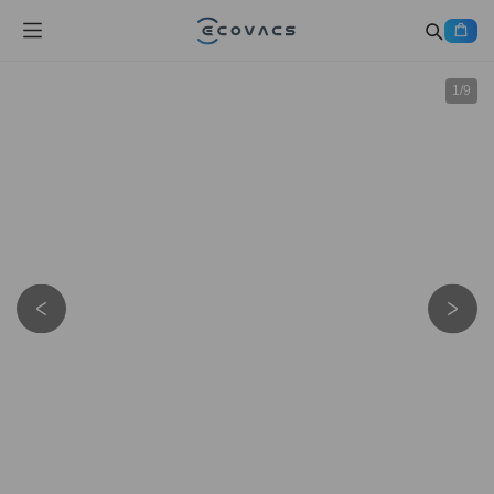
1
/
9