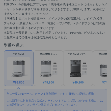
T50 OMNI を作動中にアプリから「洗浄液を洗浄液ユニットに挿入」というメ
ッセージが表示された場合は無視して頂きますようお願いします。洗浄液は
浄水タンクに直接注いでください。
【同梱品】ロボット掃除機本体、メインブラシ(装着済み)、サイドブシ1個、
フィルター(装着済み)、ベース、電源ケーブル2本。 ※サイドブラシは箱の角
側の緩衝材の間にはめ込まれています。
本製品は一般家庭でのご利用を想定しています。そのため、ビジネスあるい
は産業用途での使用は保証の対象外となります。
型番を選ぶ
T50 OMNI
T50 OMNIセット
T50 OMNI（ブラッ
T50 OMNI
ク）セット
¥
99,800
¥
49,800
¥
49,800
¥
74,6
年に一度のPDセール、ただいま熱烈開催中です！ 日頃のご愛顧に感謝し、
この期間中に対象商品を公式オンラインストアにてお買い上げのお客様に、 1L
の洗浄剤を1本、オンライン限定でプレゼントいたします。