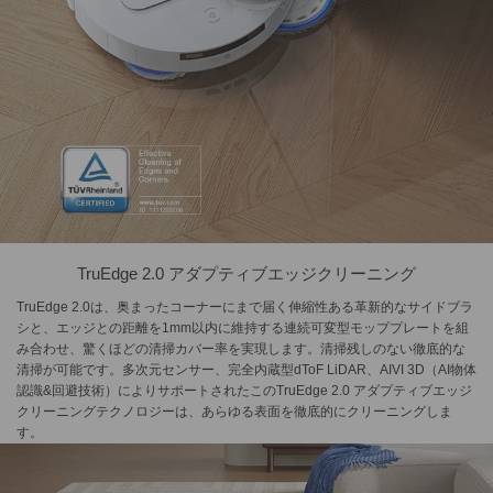
TruEdge 2.0 アダプティブエッジクリーニング
TruEdge 2.0は、奥まったコーナーにまで届く伸縮性ある革新的なサイドブラ
シと、エッジとの距離を1mm以内に維持する連続可変型モッププレートを組
み合わせ、驚くほどの清掃カバー率を実現します。清掃残しのない徹底的な
清掃が可能です。多次元センサー、完全内蔵型dToF LiDAR、AIVI 3D（AI物体
認識&回避技術）によりサポートされたこのTruEdge 2.0 アダプティブエッジ
クリーニングテクノロジーは、あらゆる表面を徹底的にクリーニングしま
す。