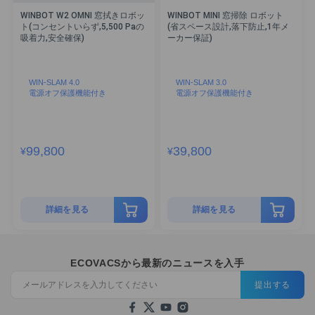
WINBOT W2 OMNI 窓拭きロボッ
WINBOT MINI 窓掃除 ロボット
ト(コンセントいらず,5,500 Paの
(省スペース設計,落下防止,1年メ
吸着力,安全確保)
ーカー保証)
WIN-SLAM 4.0
WIN-SLAM 3.0
電源オフ保護機能付き
電源オフ保護機能付き
99,800
39,800
¥
¥
詳細を見る
詳細を見る
ECOVACSから最新のニュースを入手
提出する