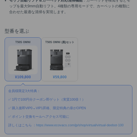
モップ自動リフト＆カーペット対応清掃機能
：カーペットを検知するとモ
ップを最大9mm自動リフト。4種類の専用モードで、カーペットの種類に
合わせた最適な清掃を実現します。
型番を選ぶ
T50S OMNI
T50S OMNI (黒)セット
¥
109,800
¥
59,800
会員様限定3大特典：
✅ 1円で100円分クーポン即ゲット（実質100倍！）
✅ 購入後即VIP0→VIP1昇格、限定特典の扉がOPEN
✅ ポイント交換モールへアクセス可能に
詳しくはこちら ：
https://www.ecovacs.com/jp/shop/virtual/virtual-deebot-100