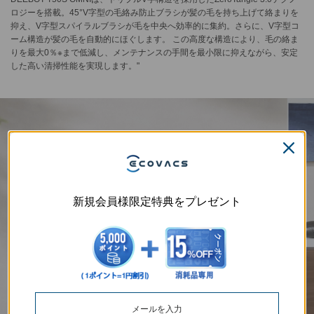
ロジーを搭載。45°V字型の毛絡み防止ブラシが髪の毛を持ち上げて絡まりを
抑え、V字型スパイラルブラシが毛を中央へ効率的に集約。さらに、V字型コ
ーム構造が髪の毛を自動的にほぐします。 この高度な構造により、毛の絡ま
りを最大0％※まで低減し、メンテナンスの手間を最小限に抑えながら、安定
した高い清掃性能を実現します。"
新規会員様限定特典をプレゼント