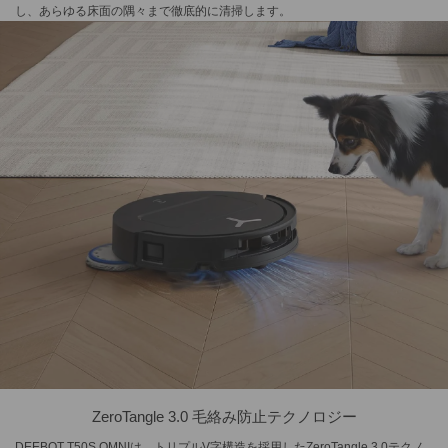
し、あらゆる床面の隅々まで徹底的に清掃します。
ZeroTangle 3.0 毛絡み防止テクノロジー
DEEBOT T50S OMNIは、トリプルV字構造を採用したZeroTangle 3.0テクノ