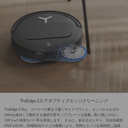
TruEdge 2.0 アダプティブエッジクリーニング
TruEdge 2.0は、コーナーの奥まで届くサイドブラシと、エッジからわずか
1mmを維持して動作する連続可変モッププレートを搭載。取り残しのない、
100％※の清掃カバー率を実現します。 さらに、多次元センサー、完全内蔵型
dToF LiDAR、3D構造化ライトの連携により、空間とエッジを高精度に認識