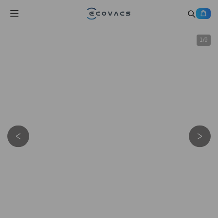
1
/
9