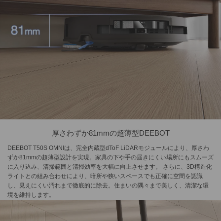
厚さわずか81mmの超薄型DEEBOT
DEEBOT T50S OMNIは、完全内蔵型dToF LiDARモジュールにより、厚さわ
ずか81mmの超薄型設計を実現。家具の下や手の届きにくい場所にもスムーズ
に入り込み、清掃範囲と清掃効率を大幅に向上させます。 さらに、3D構造化
ライトとの組み合わせにより、暗所や狭いスペースでも正確に空間を認識
し、見えにくい汚れまで徹底的に除去。住まいの隅々まで美しく、清潔な環
境を維持します。