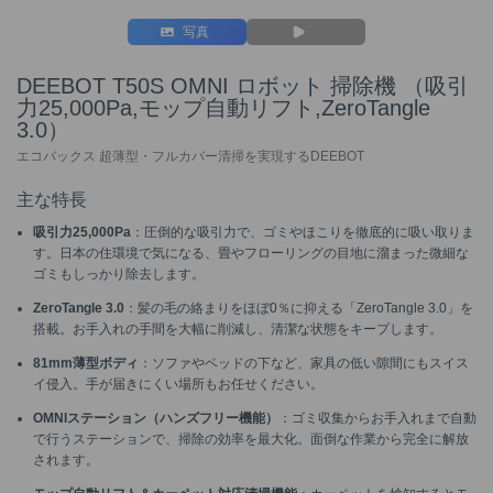
写真
DEEBOT T50S OMNI ロボット 掃除機 （吸引
力25,000Pa,モップ自動リフト,ZeroTangle
3.0）
エコバックス 超薄型・フルカバー清掃を実現するDEEBOT
主な特長
吸引力25,000Pa
：圧倒的な吸引力で、ゴミやほこりを徹底的に吸い取りま
す。日本の住環境で気になる、畳やフローリングの目地に溜まった微細な
ゴミもしっかり除去します。
ZeroTangle 3.0
：髪の毛の絡まりをほぼ0％に抑える「ZeroTangle 3.0」を
搭載。お手入れの手間を大幅に削減し、清潔な状態をキープします。
81mm薄型ボディ
：ソファやベッドの下など、家具の低い隙間にもスイス
イ侵入。手が届きにくい場所もお任せください。
OMNIステーション（ハンズフリー機能）
：ゴミ収集からお手入れまで自動
で行うステーションで、掃除の効率を最大化。面倒な作業から完全に解放
されます。