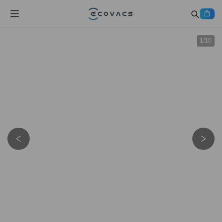
1
/
10