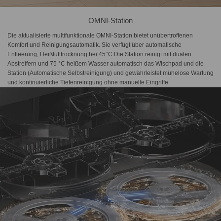
OMNI-Station
Die aktualisierte multifunktionale OMNI-Station bietet unübertroffenen
Komfort und Reinigungsautomatik. Sie verfügt über automatische
Entleerung, Heißlufttrocknung bei 45°C.Die Station reinigt mit dualen
Abstreifern und 75 °C heißem Wasser automatisch das Wischpad und die
Station (Automatische Selbstreinigung) und gewährleistet mühelose Wartung
und kontinuierliche Tiefenreinigung ohne manuelle Eingriffe.