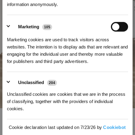
information anonymously.
Marketing
105
Abonnieren
Marketing cookies are used to track visitors across
*Neu registrierte Benutzer können 3000 Punkte verwenden, um einen Rabatt von 30
websites. The intention is to display ads that are relevant and
€ auf ihre erste Bestellung zu erhalten, wenn die Zahlung 1000 € überschreitet.
engaging for the individual user and thereby more valuable
for publishers and third party advertisers.
Unclassified
204
Unclassified cookies are cookies that we are in the process
of classifying, together with the providers of individual
cookies.
OZMO Turbo 2.0
OZMO Turbo 2.0 verwendet zwei rotierende Wischpads und Fünffach-
Cookie declaration last updated on 7/23/26 by
Cookiebot
Reinigung zur wirksamen Auflösung hartnäckiger Flecken wie Sojasoße und