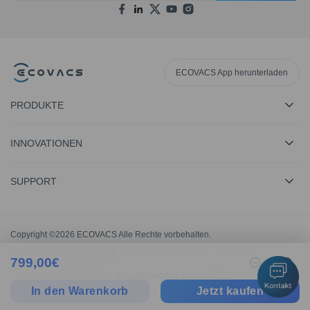
ECOVACS App herunterladen
PRODUKTE
INNOVATIONEN
SUPPORT
Copyright ©2026 ECOVACS Alle Rechte vorbehalten.
Datenschutzerklärung
·
AGB
·
Nutzungsbedingungen
·
Impressum
·
799,00
€
1
Erklärung zur Barrierefreiheit
Cookie Set
|
Standort ändern
DE
In den Warenkorb
Jetzt kaufen