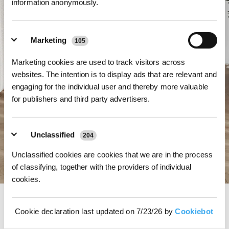
information anonymously.
Marketing
105
Marketing cookies are used to track visitors across
websites. The intention is to display ads that are relevant and
engaging for the individual user and thereby more valuable
for publishers and third party advertisers.
Unclassified
204
Unclassified cookies are cookies that we are in the process
of classifying, together with the providers of individual
cookies.
OZMO Turbo 2.0
Cookie declaration last updated on 7/23/26 by
Cookiebot
OZMO Turbo 2.0 verwendet zwei rotierende Wischpads und Fünffach-
Reinigung zur wirksamen Auflösung hartnäckiger Flecken wie Sojasoße und