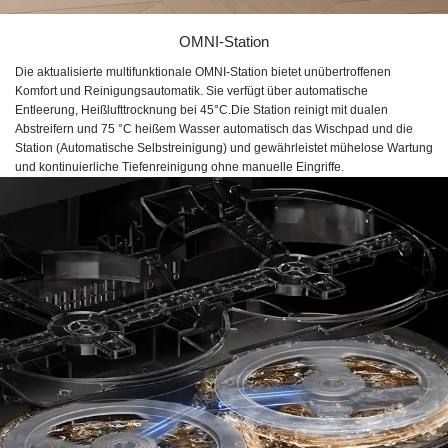
OMNI-Station
Die aktualisierte multifunktionale OMNI-Station bietet unübertroffenen
Komfort und Reinigungsautomatik. Sie verfügt über automatische
Entleerung, Heißlufttrocknung bei 45°C.Die Station reinigt mit dualen
Abstreifern und 75 °C heißem Wasser automatisch das Wischpad und die
Station (Automatische Selbstreinigung) und gewährleistet mühelose Wartung
und kontinuierliche Tiefenreinigung ohne manuelle Eingriffe.