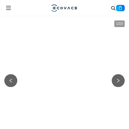
1
/
10