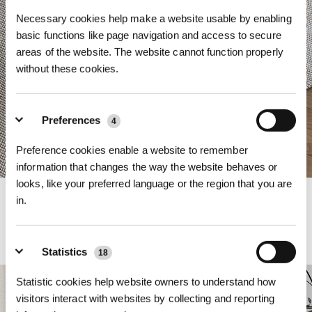
Necessary cookies help make a website usable by enabling
basic functions like page navigation and access to secure
areas of the website. The website cannot function properly
without these cookies.
Preferences
4
Preference cookies enable a website to remember
information that changes the way the website behaves or
looks, like your preferred language or the region that you are
21000 Pa starke Saugleistung
in.
Der hochtourige Motor und der geradlinige Saugkanal der DEEBOT-
Produktfamilie T50 liefern eine kraftvolle Saugleistung von 21000 Pa, mit der
Staub und Schmutz wirksam von Teppich- und Hartböden entfernt werden
Statistics
18
und gründliche Tiefenreinigung erzielt wird.
Statistic cookies help website owners to understand how
visitors interact with websites by collecting and reporting