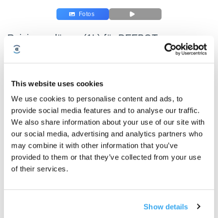
Fotos
Reinigungslösung(1L) für DEEBOT
Für alle Serien von DEEBOT
Wichtige Produktmerkmale
This website uses cookies
Nur kompatibel mit
X11 OmniCyclone/X11 PRO OMNI/T80S/
T80 OMNI/
T50
MAX PRO OMNI/T50 PRO OMNI/T50 OMNI/X8 PRO OMNI/X8 OMNI/X5
We use cookies to personalise content and ads, to
OMNI/X5 PRO OMNI/T30S/T30S PRO/T30S COMBO/T30 OMNI/N20/N20
provide social media features and to analyse our traffic.
PLUS/N20 PRO PLUS/N30 PRO OMNI/X2 COMBO/X1 PLUS/T20
OMNI/T20e OMNI/X1 OMNI/X2 OMNI/T9+/N8/N8 PRO/T10 TURBO
Serie
We also share information about your use of our site with
our social media, advertising and analytics partners who
Mild und schaumarm, keine Beschädigung des Bodens
may combine it with other information that you’ve
Professionelle Reinigung, effiziente Dekontaminierung
Wild Bluebell Duft, natürlich und frisch
provided to them or that they’ve collected from your use
Empfohlene einmalige Verwendung: Zwei Flaschenverschlüsse (ca. 20
of their services.
ml).
Modellvariante wählen
Reinigungslösung(1
Reinigungslösung(1
Hochleistungs-
Haustierfreu
Show details
L) für DEEBOT
L)*2 für DEEBOT
Reinigungslösung(1
Reinigungsm