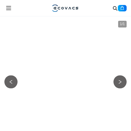
1
/
1