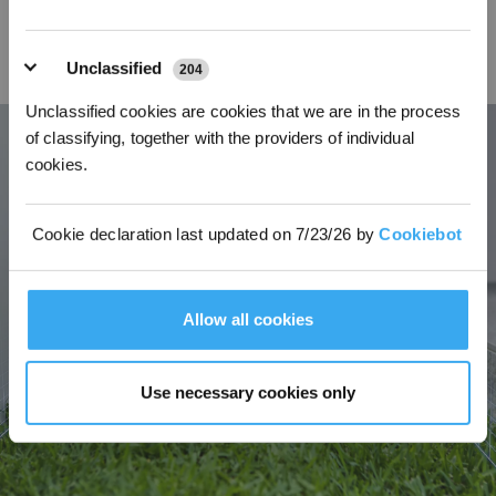
Angetrieben von 3D-ToF- und KI-Kameras ermöglicht es ein präzises Mähen
bis zur Kante, überwindet mühelos unpassierbare Grenzen und erreicht eine
Unclassified
204
außergewöhnliche Abdeckung von der Klinge bis zur Kante für maximale
Rasenpflege.
Unclassified cookies are cookies that we are in the process
of classifying, together with the providers of individual
cookies.
Cookie declaration last updated on 7/23/26 by
Cookiebot
Allow all cookies
Use necessary cookies only