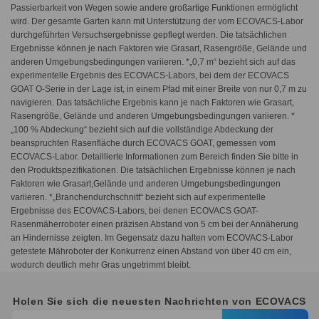
Passierbarkeit von Wegen sowie andere großartige Funktionen ermöglicht
wird. Der gesamte Garten kann mit Unterstützung der vom ECOVACS-Labor
durchgeführten Versuchsergebnisse gepflegt werden. Die tatsächlichen
Ergebnisse können je nach Faktoren wie Grasart, Rasengröße, Gelände und
anderen Umgebungsbedingungen variieren. *„0,7 m“ bezieht sich auf das
experimentelle Ergebnis des ECOVACS-Labors, bei dem der ECOVACS
GOAT O-Serie in der Lage ist, in einem Pfad mit einer Breite von nur 0,7 m zu
navigieren. Das tatsächliche Ergebnis kann je nach Faktoren wie Grasart,
Rasengröße, Gelände und anderen Umgebungsbedingungen variieren. *
„100 % Abdeckung“ bezieht sich auf die vollständige Abdeckung der
beanspruchten Rasenfläche durch ECOVACS GOAT, gemessen vom
ECOVACS-Labor. Detaillierte Informationen zum Bereich finden Sie bitte in
den Produktspezifikationen. Die tatsächlichen Ergebnisse können je nach
Faktoren wie Grasart,Gelände und anderen Umgebungsbedingungen
variieren. *„Branchendurchschnitt“ bezieht sich auf experimentelle
Ergebnisse des ECOVACS-Labors, bei denen ECOVACS GOAT-
Rasenmäherroboter einen präzisen Abstand von 5 cm bei der Annäherung
an Hindernisse zeigten. Im Gegensatz dazu halten vom ECOVACS-Labor
getestete Mähroboter der Konkurrenz einen Abstand von über 40 cm ein,
wodurch deutlich mehr Gras ungetrimmt bleibt.
Holen Sie sich die neuesten Nachrichten von ECOVACS