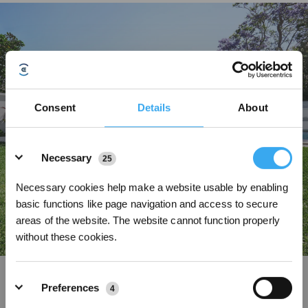
Consent
Details
About
Details
Necessary
25
Necessary cookies help make a website usable by enabling
basic functions like page navigation and access to secure
areas of the website. The website cannot function properly
without these cookies.
LELS™, 3D-ToF LiDAR-verstärkte Visual-Navigation
Preferences
4
Das LELS™ Panorama, ein 3D-ToF LiDAR- und Dual-Visual-Fusion-