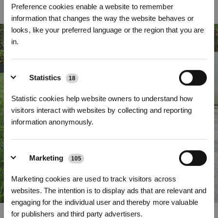
Navigationssystem sorgt für Zentimeterpositionierung, mühelose
Preference cookies enable a website to remember
Nahbereichsnavigation und ein unterbrechungsfreies Mäherlebnis in Gärten
information that changes the way the website behaves or
normaler Größe, auch in solchen mit komplexen Grundrissen.
looks, like your preferred language or the region that you are
in.
* Registrieren und Belohnungen sichern
Statistics
18
Statistic cookies help website owners to understand how
visitors interact with websites by collecting and reporting
information anonymously.
Marketing
105
Abonnieren
Marketing cookies are used to track visitors across
*Neu registrierte Benutzer können 3000 Punkte verwenden, um einen Rabatt von 30
websites. The intention is to display ads that are relevant and
€ auf ihre erste Bestellung zu erhalten, wenn die Zahlung 1000 € überschreitet.
engaging for the individual user and thereby more valuable
for publishers and third party advertisers.
Gleichmäßiges Kantenmähen mit TruEdge