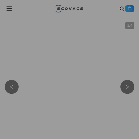
1
/
4