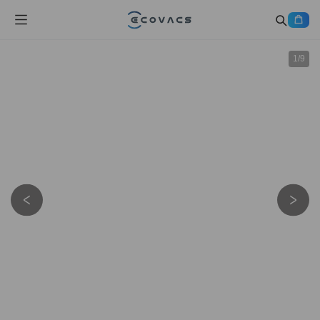
1
/
9