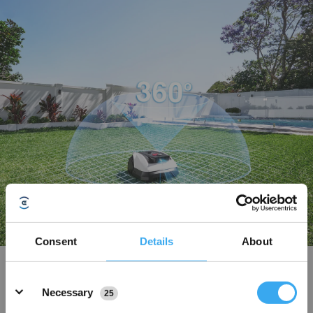
Consent
Details
About
LELS™, 3D-ToF LiDAR-verstärkte Visual-Navigation
Details
Das LELS™ Panorama, ein 3D-ToF LiDAR- und Dual-Visual-Fusion-
Necessary
25
Navigationssystem sorgt für Zentimeterpositionierung, mühelose
Nahbereichsnavigation und ein unterbrechungsfreies Mäherlebnis in Gärten