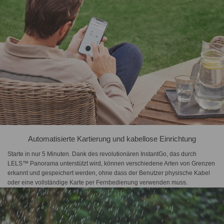
Automatisierte Kartierung und kabellose Einrichtung
Starte in nur 5 Minuten. Dank des revolutionären InstantGo, das durch
LELS™ Panorama unterstützt wird, können verschiedene Arten von Grenzen
erkannt und gespeichert werden, ohne dass der Benutzer physische Kabel
oder eine vollständige Karte per Fernbedienung verwenden muss.