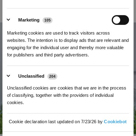
Angetrieben von 3D-ToF- und KI-Kameras ermöglicht es ein präzises Mähen
bis zur Kante, überwindet mühelos unpassierbare Grenzen und erreicht eine
außergewöhnliche Abdeckung von der Klinge bis zur Kante für maximale
Marketing
Rasenpflege.
105
Abonnieren
Marketing cookies are used to track visitors across
*Neu registrierte Benutzer können 3000 Punkte verwenden, um einen Rabatt von 30
websites. The intention is to display ads that are relevant and
€ auf ihre erste Bestellung zu erhalten, wenn die Zahlung 1000 € überschreitet.
engaging for the individual user and thereby more valuable
for publishers and third party advertisers.
Unclassified
204
Unclassified cookies are cookies that we are in the process
of classifying, together with the providers of individual
cookies.
Cookie declaration last updated on 7/23/26 by
Cookiebot