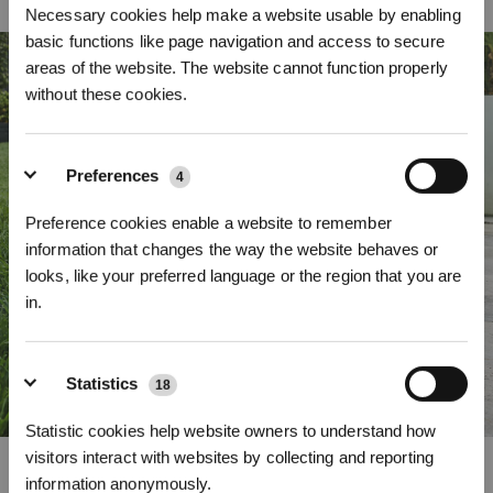
Necessary cookies help make a website usable by enabling
normaler Größe, auch in solchen mit komplexen Grundrissen.
basic functions like page navigation and access to secure
areas of the website. The website cannot function properly
without these cookies.
Preferences
4
Preference cookies enable a website to remember
information that changes the way the website behaves or
looks, like your preferred language or the region that you are
in.
* Registrieren und Belohnungen sichern
Statistics
18
Statistic cookies help website owners to understand how
visitors interact with websites by collecting and reporting
Gleichmäßiges Kantenmähen mit TruEdge
information anonymously.