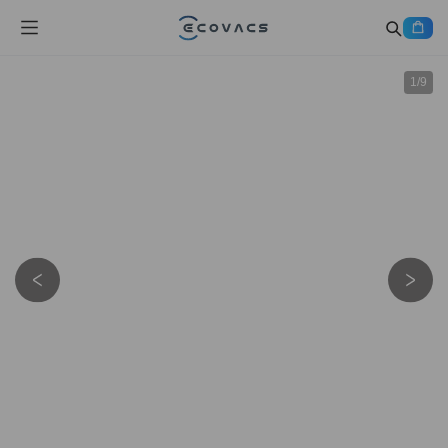
1
/
9