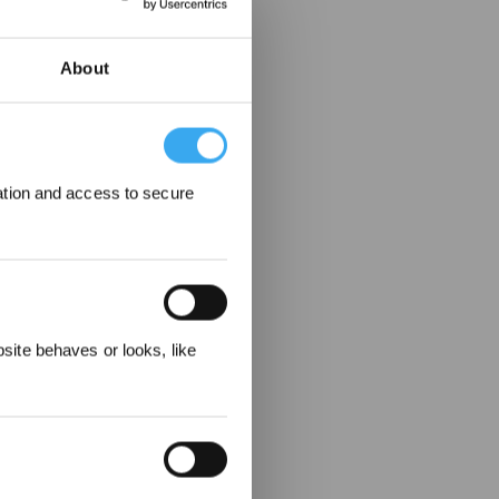
About
ation and access to secure
ecevez
ite behaves or looks, like