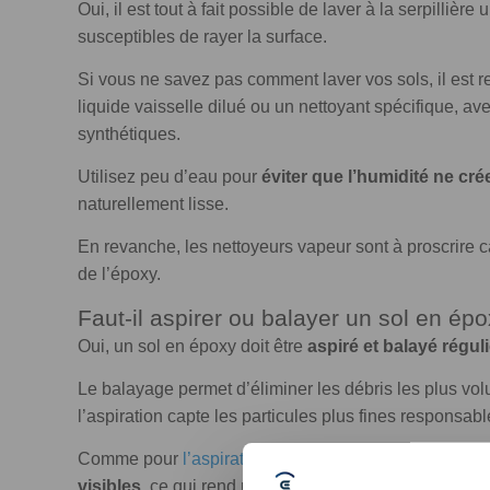
Oui, il est tout à fait possible de laver à la serpillièr
susceptibles de rayer la surface.
Si vous ne savez pas comment laver vos sols, il est
liquide vaisselle dilué ou un nettoyant spécifique, ave
synthétiques.
Utilisez peu d’eau pour
éviter que l’humidité ne cré
naturellement lisse.
En revanche, les nettoyeurs vapeur sont à proscrire c
de l’époxy.
Faut-il aspirer ou balayer un sol en ép
Oui, un sol en époxy doit être
aspiré et balayé régu
Le balayage permet d’éliminer les débris les plus vo
l’aspiration capte les particules plus fines responsab
Comme pour
l’aspiration du carrelage
, les finitions 
visibles
, ce qui rend un entretien fréquent indispensa