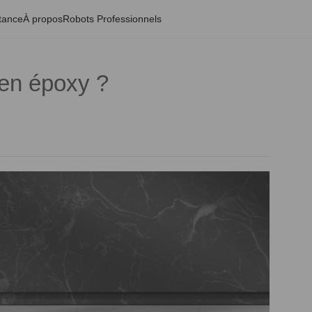
tance
À propos
Robots Professionnels
en époxy ?