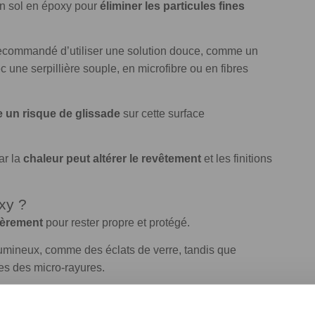
e un sol en époxy pour
éliminer les particules fines
 recommandé d’utiliser une solution douce, comme un
c une serpillière souple, en microfibre ou en fibres
e un risque de glissade
sur cette surface
ar la
chaleur peut altérer le revêtement
et les finitions
oxy ?
lièrement
pour rester propre et protégé.
lumineux, comme des éclats de verre, tandis que
les des micro-rayures.
brillantes des sols en époxy
rendent les rayures plus
ble.