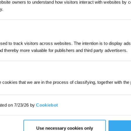
ebsite owners to understand how visitors interact with websites by co
époxy étape par étape ?
y.
z par retirer les débris présents en surface.
Préparez
S'INSCRIRE
e compatible avec l’époxy. Il est important d’intervenir
s.
*Les nouveaux inscrits peuvent utiliser 3
ed to track visitors across websites. The intention is to display ads
ez-vous qu’elle soit parfaitement sèche avant de
obtenir une réduction de 30 € sur leur pr
commande lorsque le paiement dépasse 
and thereby more valuable for publishers and third party advertisers.
enir un sol propre tout en protégeant la finition et la
 cookies that we are in the process of classifying, together with the 
ated on 7/23/26 by
Cookiebot
Use necessary cookies only